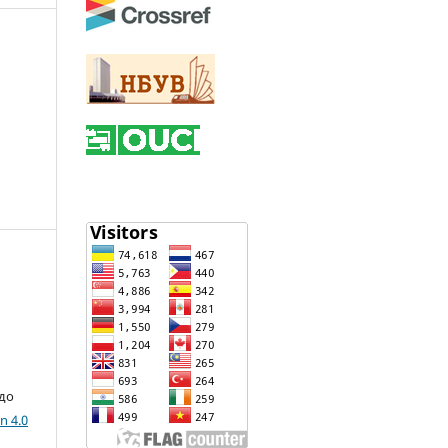
 до
n 4.0