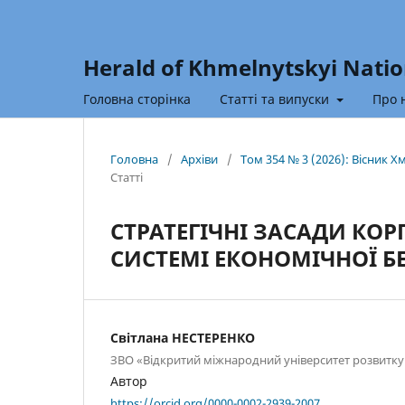
Herald of Khmelnytskyi Natio
Головна сторінка
Статті та випуски
Про 
Головна
/
Архіви
/
Том 354 № 3 (2026): Вісник 
Статті
СТРАТЕГІЧНІ ЗАСАДИ КО
СИСТЕМІ ЕКОНОМІЧНОЇ Б
Світлана НЕСТЕРЕНКО
ЗВО «Відкритий міжнародний університет розвитк
Автор
https://orcid.org/0000-0002-2939-2007