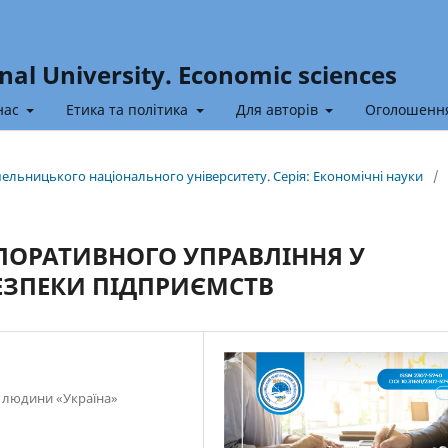
nal University. Economic sciences
нас
Етика та політика
Для авторів
Оголошенн
Хмельницького національного університету. Серія: Економічні науки
/
РПОРАТИВНОГО УПРАВЛІННЯ У
ЕЗПЕКИ ПІДПРИЄМСТВ
у людини «Україна»