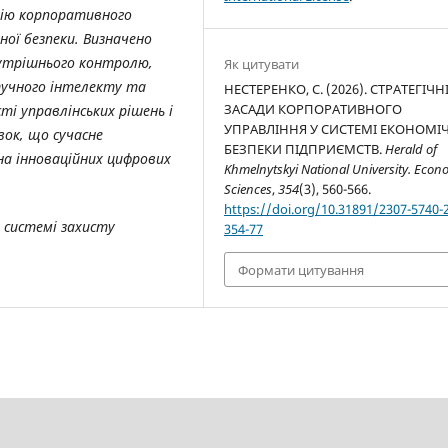
цію корпоративного
ної безпеки. Визначено
нутрішнього контролю,
Як цитувати
тучного інтелекту та
НЕСТЕРЕНКО, С. (2026). СТРАТЕГІЧН
ЗАСАДИ КОРПОРАТИВНОГО
ті управлінських рішень і
УПРАВЛІННЯ У СИСТЕМІ ЕКОНОМІ
вок, що сучасне
БЕЗПЕКИ ПІДПРИЄМСТВ.
Herald of
на інноваційних цифрових
Khmelnytskyi National University. Econ
Sciences
,
354
(3), 560-566.
https://doi.org/10.31891/2307-5740-
 системі захисту
354-77
Формати цитування