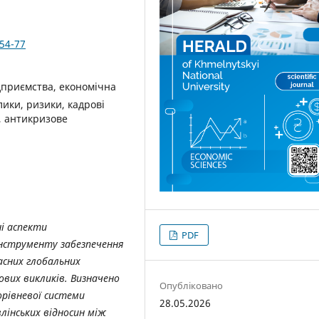
354-77
дприємства, економічна
лики, ризики, кадрові
, антикризове
і аспекти
PDF
інструменту забезпечення
асних глобальних
ових викликів. Визначено
Опубліковано
орівневої системи
28.05.2026
влінських відносин між