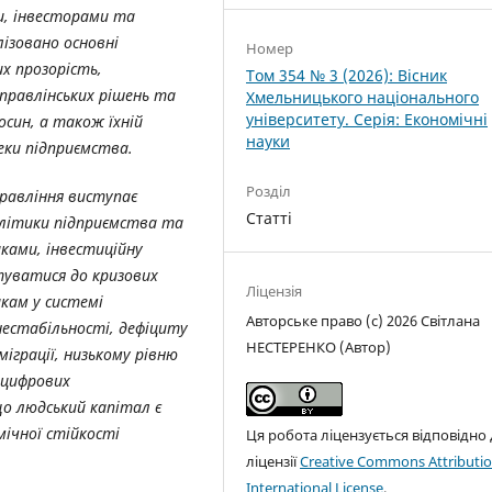
и, інвесторами та
ізовано основні
Номер
х прозорість,
Том 354 № 3 (2026): Вісник
управлінських рішень та
Хмельницького національного
університету. Серія: Економічні
осин, а також їхній
науки
еки підприємства.
Розділ
равління виступає
Статті
літики підприємства та
иками, інвестиційну
туватися до кризових
Ліцензія
кам у системі
Авторське право (c) 2026 Світлана
нестабільності, дефіциту
НЕСТЕРЕНКО (Автор)
міграції, низькому рівню
 цифрових
о людський капітал є
мічної стійкості
Ця робота ліцензується відповідно
ліцензії
Creative Commons Attributio
International License
.