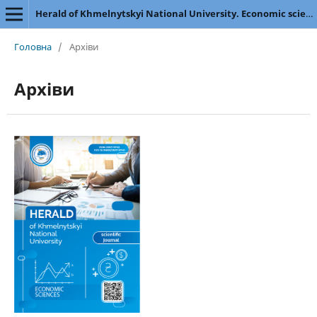
Herald of Khmelnytskyi National University. Economic sciences
Головна
/
Архіви
Архіви