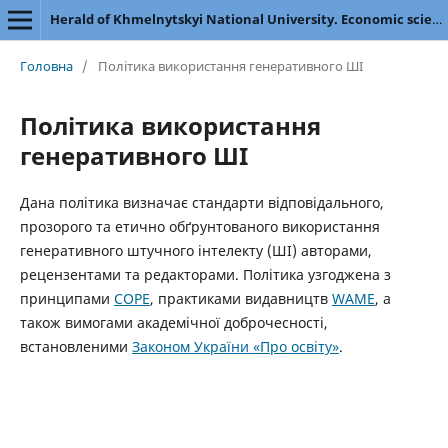
Herald of Khmelnytskyi National University. Economic sciences
Головна
/
Політика використання генеративного ШІ
Політика використання
генеративного ШІ
Дана політика визначає стандарти відповідального,
прозорого та етично обґрунтованого використання
генеративного штучного інтелекту (ШІ) авторами,
рецензентами та редакторами. Політика узгоджена з
принципами
COPE
, практиками видавництв
WAME
, а
також вимогами академічної доброчесності,
встановленими
Законом України «Про освіту»
.