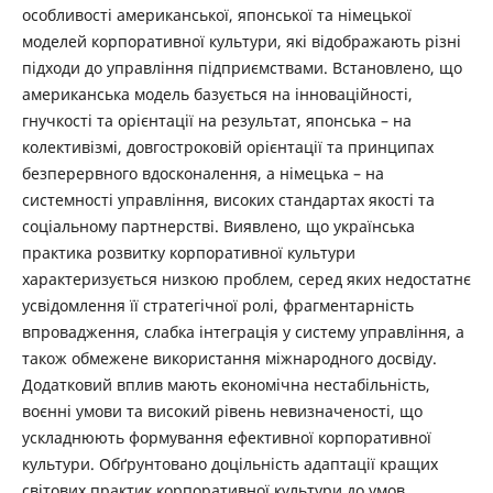
особливості американської, японської та німецької
моделей корпоративної культури, які відображають різні
підходи до управління підприємствами. Встановлено, що
американська модель базується на інноваційності,
гнучкості та орієнтації на результат, японська – на
колективізмі, довгостроковій орієнтації та принципах
безперервного вдосконалення, а німецька – на
системності управління, високих стандартах якості та
соціальному партнерстві. Виявлено, що українська
практика розвитку корпоративної культури
характеризується низкою проблем, серед яких недостатнє
усвідомлення її стратегічної ролі, фрагментарність
впровадження, слабка інтеграція у систему управління, а
також обмежене використання міжнародного досвіду.
Додатковий вплив мають економічна нестабільність,
воєнні умови та високий рівень невизначеності, що
ускладнюють формування ефективної корпоративної
культури. Обґрунтовано доцільність адаптації кращих
світових практик корпоративної культури до умов