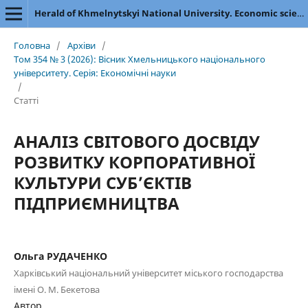
Herald of Khmelnytskyi National University. Economic sciences
Головна
/
Архіви
/
Том 354 № 3 (2026): Вісник Хмельницького національного
університету. Серія: Економічні науки
/
Статті
АНАЛІЗ СВІТОВОГО ДОСВІДУ
РОЗВИТКУ КОРПОРАТИВНОЇ
КУЛЬТУРИ СУБ’ЄКТІВ
ПІДПРИЄМНИЦТВА
Ольга РУДАЧЕНКО
Харківський національний університет міського господарства
імені О. М. Бекетова
Автор