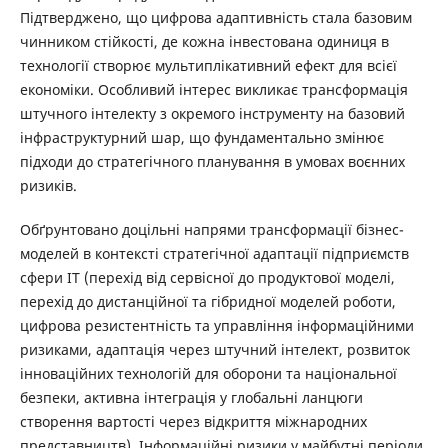
Підтверджено, що цифрова адаптивність стала базовим
чинником стійкості, де кожна інвестована одиниця в
технології створює мультиплікативний ефект для всієї
економіки. Особливий інтерес викликає трансформація
штучного інтелекту з окремого інструменту на базовий
інфраструктурний шар, що фундаментально змінює
підходи до стратегічного планування в умовах воєнних
ризиків.
Обґрунтовано доцільні напрями трансформації бізнес-
моделей в контексті стратегічної адаптації підприємств
сфери ІТ (перехід від сервісної до продуктової моделі,
перехід до дистанційної та гібридної моделей роботи,
цифрова резистентність та управління інформаційними
ризиками, адаптація через штучний інтелект, розвиток
інноваційних технологій для оборони та національної
безпеки, активна інтеграція у глобальні ланцюги
створення вартості через відкриття міжнародних
представництв). Інформаційні ризики у майбутні періоди