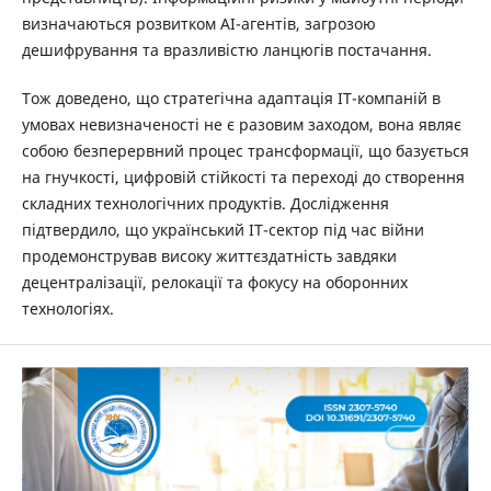
визначаються розвитком AI-агентів, загрозою
дешифрування та вразливістю ланцюгів постачання.
Тож доведено, що стратегічна адаптація ІТ-компаній в
умовах невизначеності не є разовим заходом, вона являє
собою безперервний процес трансформації, що базується
на гнучкості, цифровій стійкості та переході до створення
складних технологічних продуктів. Дослідження
підтвердило, що український ІТ-сектор під час війни
продемонстрував високу життєздатність завдяки
децентралізації, релокації та фокусу на оборонних
технологіях.