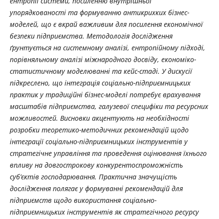
ентропії системи, посиленню внутрішньої
упорядкованості та формуванню антикрихких бізнес-
моделей, що є вкрай важливим для посилення економічної
безпеки підприємства. Методологія дослідження
ґрунтується на системному аналізі, ентропійному підході,
порівняльному аналізі міжнародного досвіду, економіко-
статистичному моделюванні та кейс-стаді. У дискусії
підкреслено, що інтеграція соціально-підприємницьких
практик у традиційні бізнес-моделі потребує врахування
масштабів підприємства, галузевої специфіки та ресурсних
можливостей. Висновки акцентують на необхідності
розробки теоретико-методичних рекомендацій щодо
інтеграції соціально-підприємницьких інструментів у
стратегічне управління та проведення оцінювання їхнього
впливу на довгострокову конкурентоспроможність
суб’єктів господарювання. Практична значущість
дослідження полягає у формуванні рекомендацій для
підприємств щодо використання соціально-
підприємницьких інструментів як стратегічного ресурсу