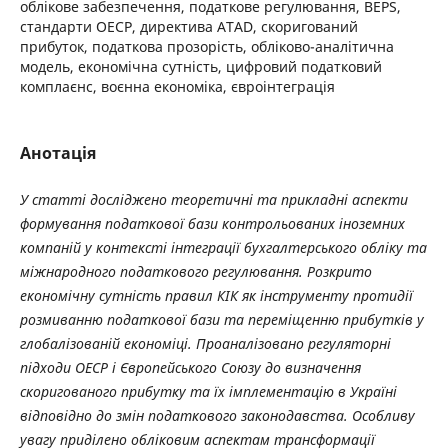
облікове забезпечення, податкове регулювання, BEPS,
стандарти OЕСР, директива ATAD, скоригований
прибуток, податкова прозорість, обліково-аналітична
модель, економічна сутність, цифровий податковий
комплаєнс, воєнна економіка, євроінтеграція
Анотація
У статті досліджено теоретичні та прикладні аспекти
формування податкової бази контрольованих іноземних
компаній у контексті інтеграції бухгалтерського обліку та
міжнародного податкового регулювання. Розкрито
економічну сутність правил КІК як інструменту протидії
розмиванню податкової бази та переміщенню прибутків у
глобалізованій економіці. Проаналізовано регуляторні
підходи O
ЕСР
і Європейського Союзу до визначення
скоригованого прибутку та їх імплементацію в Україні
відповідно до змін податкового законодавства. Особливу
увагу приділено обліковим аспектам трансформації