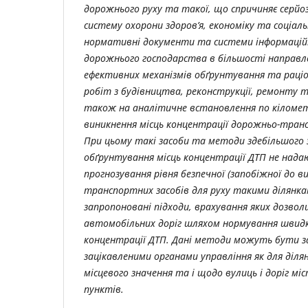
дорожнього руху та такої, що спричиняє серй
систему охорони здоров’я, економіку та соціаль
нормативні документи та системи інформаційн
дорожнього господарства в більшості направл
ефективних механізмів обґрунтування та раці
робіт з будівництва, реконструкції, ремонту т
також на аналітичне встановлення по кіломет
виникнення місць концентрації дорожньо-транс
При цьому такі засоби та методи здебільшого
обґрунтування місць концентрації ДТП не нада
прогнозування рівня безпечної (запобіжної до 
транспортних засобів для руху такими ділянк
запропоновані підходи, врахування яких дозво
автомобільних доріг шляхом нормування швидко
концентрації ДТП. Дані методи можуть бути з
зацікавленими органами управління як для діля
місцевого значення та і щодо вулиць і доріг мі
пунктів.