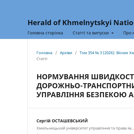
Herald of Khmelnytskyi Natio
Головна сторінка
Статті та випуски
Про 
Головна
/
Архіви
/
Том 354 № 3 (2026): Вісник 
Статті
НОРМУВАННЯ ШВИДКОСТІ 
ДОРОЖНЬО-ТРАНСПОРТНИ
УПРАВЛІННЯ БЕЗПЕКОЮ 
Сергій ОСТАШЕВСЬКИЙ
Хмельницький університет управління та права ім.