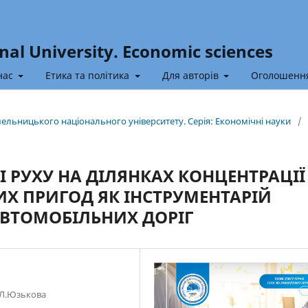
nal University. Economic sciences
нас
Етика та політика
Для авторів
Оголошенн
Хмельницького національного університету. Серія: Економічні науки
/
РУХУ НА ДІЛЯНКАХ КОНЦЕНТРАЦІЇ
Х ПРИГОД ЯК ІНСТРУМЕНТАРІЙ
АВТОМОБІЛЬНИХ ДОРІГ
 Л.Юзькова