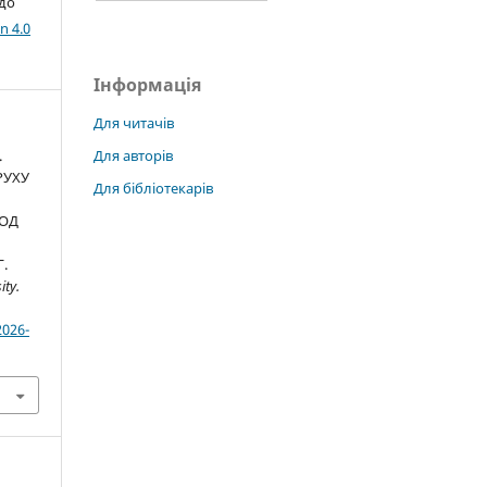
 до
n 4.0
Інформація
Для читачів
Для авторів
.
РУХУ
Для бібліотекарів
ОД
.
ity.
2026-