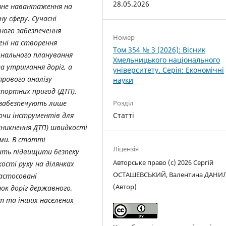
28.05.2026
озне навантаження на
ну сферу. Сучасні
ого забезпечення
Номер
ені на створення
Том 354 № 3 (2026): Вісник
онального планування
Хмельницького національного
а утримання доріг, а
університету. Серія: Економічні
рового аналізу
науки
портних пригод (ДТП).
 забезпечують лише
Розділ
ючи інструментів для
Статті
виникнення ДТП) швидкості
ами. В статті
Ліцензія
лить підвищити безпеку
Авторське право (c) 2026 Сергій
сті руху на ділянках
ОСТАШЕВСЬКИЙ, Валентина ДАН
астосовані
(Автор)
нок доріг державного,
ст та інших населених