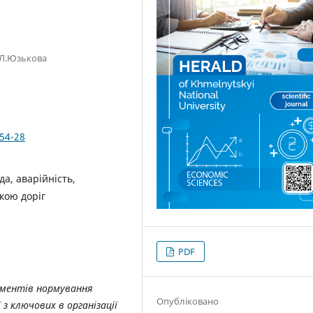
 Л.Юзькова
354-28
а, аварійність,
кою доріг
PDF
ументів нормування
Опубліковано
 з ключових в організації