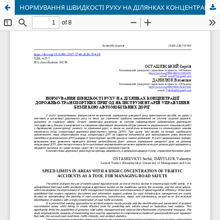
НОРМУВАННЯ ШВИДКОСТІ РУХУ НА ДІЛЯНКАХ КОНЦЕНТРАЦІЇ ДОРОЖНЬО-ТРАНСПОРТНИХ ПРИГОД ЯК ІНСТРУМЕНТАРІЙ УПРАВЛІННЯ БЕЗПЕКОЮ АВТОМОБІЛЬНИХ ДОРІГ