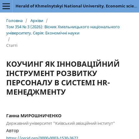
Herald of Khmelnytskyi National University. Economic sciences
Головна
/
Архіви
/
Том 354 № 3 (2026): Вісник Хмельницького національного
університету. Серія: Економічні науки
/
Статті
КОУЧИНГ ЯК ІННОВАЦІЙНИЙ
ІНСТРУМЕНТ РОЗВИТКУ
ПЕРСОНАЛУ В СИСТЕМІ HR-
МЕНЕДЖМЕНТУ
Ганна МИРОШНИЧЕНКО
Державний університет "Київський авіаційний інститут"
Автор
https://orcid.org/0000-0003-1530-3672