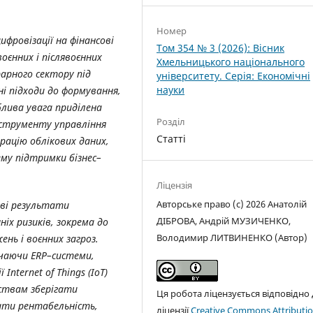
Номер
фровізації на фінансові
Том 354 № 3 (2026): Вісник
оєнних і післявоєнних
Хмельницького національного
арного сектору під
університету. Серія: Економічні
науки
і підходи до формування,
блива увага приділена
Розділ
нструменту управління
Статті
рацію облікових даних,
ему підтримки бізнес–
Ліцензія
Авторське право (c) 2026 Анатолій
ові результати
ДІБРОВА, Андрій МУЗИЧЕНКО,
іх ризиків, зокрема до
Володимир ЛИТВИНЕНКО (Автор)
нь і воєнних загроз.
чаючи ERP–системи,
nternet of Things (IoT)
ствам зберігати
Ця робота ліцензується відповідно
ати рентабельність,
ліцензії
Creative Commons Attributio