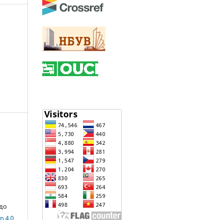
 до
n 4.0