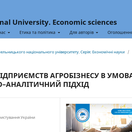
nal University. Economic sciences
нас
Етика та політика
Для авторів
Оголошенн
Хмельницького національного університету. Серія: Економічні науки
/
ПІДПРИЄМСТВ АГРОБІЗНЕСУ В УМОВ
О–АНАЛІТИЧНИЙ ПІДХІД
ристування України