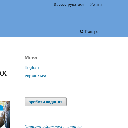
Зареєструватися
Увійти
я
Пошук
Мова
English
АХ
Українська
Зробити подання
Правила оформлення статей