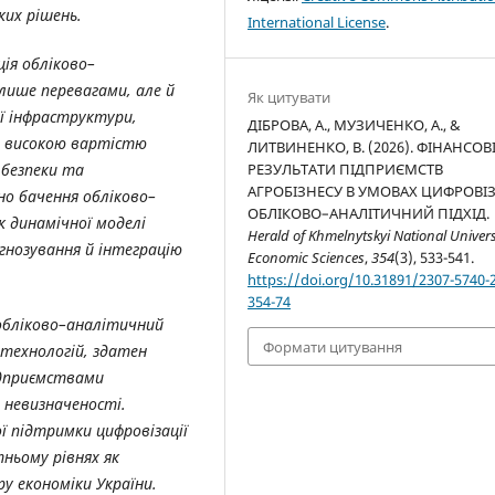
ких рішень.
International License
.
ія обліково–
лише перевагами, але й
Як цитувати
ої інфраструктури,
ДІБРОВА, А., МУЗИЧЕНКО, А., &
, високою вартістю
ЛИТВИНЕНКО, В. (2026). ФІНАНСОВ
РЕЗУЛЬТАТИ ПІДПРИЄМСТВ
 безпеки та
АГРОБІЗНЕСУ В УМОВАХ ЦИФРОВІЗ
о бачення обліково–
ОБЛІКОВО–АНАЛІТИЧНИЙ ПІДХІД.
к динамічної моделі
Herald of Khmelnytskyi National Univers
гнозування й інтеграцію
Economic Sciences
,
354
(3), 533-541.
https://doi.org/10.31891/2307-5740-
354-74
обліково–аналітичний
Формати цитування
 технологій, здатен
ідприємствами
 невизначеності.
ї підтримки цифровізації
тньому рівнях як
у економіки України.