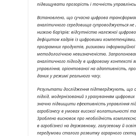
підвищувати прозорість і точність управлінсь
Встановлено, що сучасна цифрова трансформац
аналітичного середовища супроводжується не 
низкою бар’єрів: відсутністю належної цифров
дефіцитом кадрів із цифровими компетенціями
програмних продуктів, ризиками інформаційної
методологічною невизначеністю. Запропонован
аналітичного підходу в цифровому контексті я
управління, орієнтованої на адаптивність, про
даних у режимі реального часу.
Результати дослідження підтверджують, що 
підхід, модернізований з урахуванням цифрових
значно підвищити ефективність управління п
агробізнесу в умовах високої волатильності та
Зроблено висновок про необхідність комплексно
в агробізнесі на державному, галузевому й осві
передумови сталого розвитку аграрного сектор