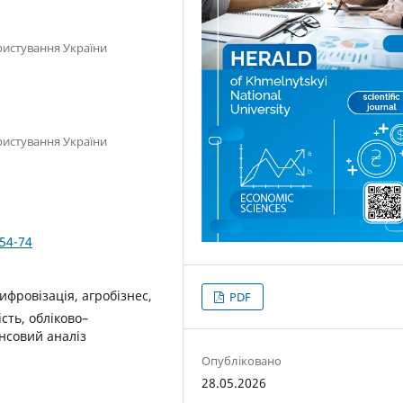
ристування України
ристування України
354-74
цифровізація, агробізнес,
PDF
сть, обліково–
нсовий аналіз
Опубліковано
28.05.2026