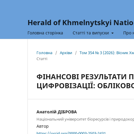
Herald of Khmelnytskyi Natio
Головна сторінка
Статті та випуски
Про 
Головна
/
Архіви
/
Том 354 № 3 (2026): Вісник 
Статті
ФІНАНСОВІ РЕЗУЛЬТАТИ 
ЦИФРОВІЗАЦІЇ: ОБЛІКОВ
Анатолій ДІБРОВА
Національний університет біоресурсів і природоко
Автор
https://orcid.org/0000-0003-2503-2431