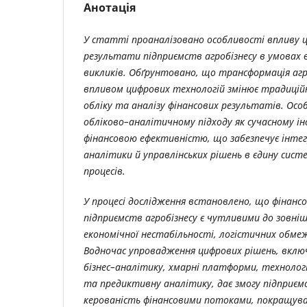
Анотація
У статті проаналізовано особливості впливу ци
результати підприємств агробізнесу в умовах в
викликів. Обґрунтовано, що трансформація агр
впливом цифрових технологій змінює традиційн
обліку та аналізу фінансових результатів. Осо
обліково–аналітичному підходу як сучасному і
фінансовою ефективністю, що забезпечує інтег
аналітики й управлінських рішень в єдину сист
процесів.
У процесі дослідження встановлено, що фінанс
підприємств агробізнесу є чутливими до зовнішн
економічної нестабільності, логістичних обмеже
Водночас упровадження цифрових рішень, вклю
бізнес–аналітику, хмарні платформи, технології I
та предиктивну аналітику, дає змогу підприєм
керованість фінансовими потоками, покращув