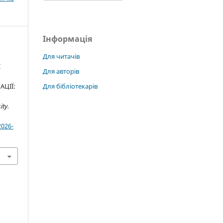
Інформація
Для читачів
І
Для авторів
Для бібліотекарів
АЦІЇ:
ity.
2026-