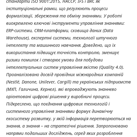
стандарти ISO 9001:2015, HACCP, IFS і BRC як
інституціональні рамки, що регулюють процеси
формалізації, збереження та обміну знаннями. У роботі
виокремлено ключові інструменти управління знаннями:
ERP-системи, CRM-платформи, сховища даних (Data
Warehouse), експертні системи, технології штучного
інтелекту та машинного навчання. Доведено, що їх
використання підвищує точність контролю, зменшує
ризики помилок і створює умови для побудови
інтелектуальних систем управління якістю (Quality 4.0).
Проаналізовано досвід провідних міжнародних компаній
(Nestlé, Danone, Unilever, Cargill) та українських підприємств
(МХП, Галичина, Кернел), які впроваджують знаннєво
орієнтовані цифрові рішення у виробничі процеси.
Підкреслено, що поєднання цифрових технологій і
системного управління знаннями формує динамічну
екосистему розвитку, у якій інформація перетворюється на
знання, а знання – на стратегічні рішення. Запропоновано
напрями подальших досліджень, серед яких розроблення