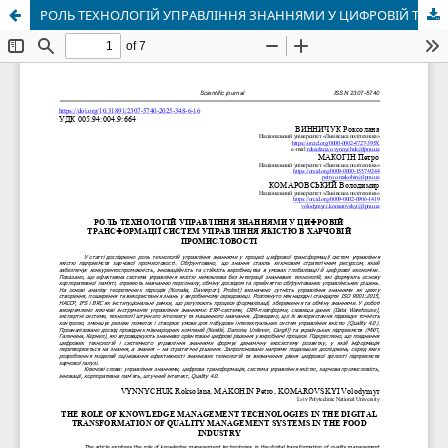
РОЛЬ ТЕХНОЛОГІЙ УПРАВЛІННЯ ЗНАННЯМИ У ЦИФРОВІЙ ТРАНСФОРМАЦІЇ СИСТЕМ УПРАВЛІННЯ ЯКІСТЮ В ХАРЧОВІЙ ПРОМИСЛОВОСТІ