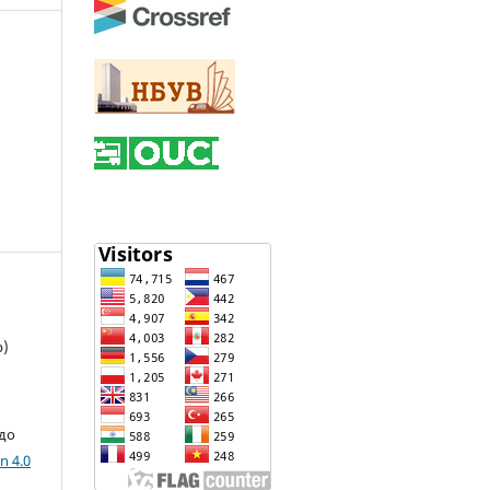
р)
 до
n 4.0