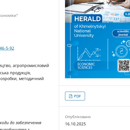
економіки"
46-5-92
ицтво, агропромисловий
ська продукція,
 розробки, методичний
PDF
Опубліковано
ходи до забезпечення
16.10.2025
 виробництва з