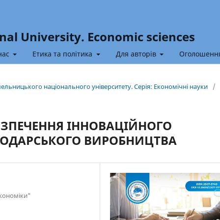
nal University. Economic sciences
нас
Етика та політика
Для авторів
Оголошенн
Хмельницького національного університету. Серія: Економічні науки
/
ЕЗПЕЧЕННЯ ІННОВАЦІЙНОГО
ПОДАРСЬКОГО ВИРОБНИЦТВА
економіки"