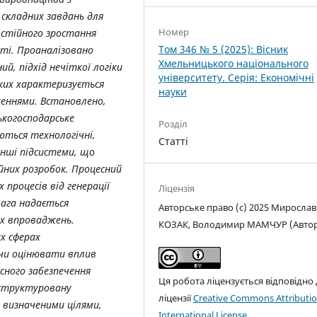
 складних завдань для
Номер
остійного зростання
Том 346 № 5 (2025): Вісник
сті. Проаналізовано
Хмельницького національного
й, підхід нечіткої логіки
університету. Серія: Економічні
яких характеризується
науки
еннями. Встановлено,
ькогосподарське
Розділ
уються технологічні,
Статті
 інші підсистеми, що
йних розробок. Процесний
 процесів від генерації
Ліцензія
увага надається
Авторське право (c) 2025 Мирослав
х впроваджень.
КОЗАК, Володимир МАМЧУР (Авто
их сферах
ючи оцінювати вплив
сного забезпечення
Ця робота ліцензується відповідно
 структуровану
ліцензії
Creative Commons Attributio
із визначеними цілями,
International License
.