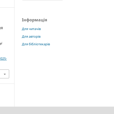
Інформація
НЯ
Для читачів
Для авторів
yi
Для бібліотекарів
2025-