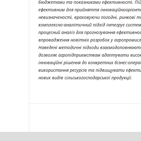
бюджетами та показниками ефективності. Підхі
ефективним для прийняття інноваційноорієнто
невизначеності, враховуючи погодні, ринкові т
комплексно-аналітичний підхід інтегрує систем
процесний аналіз для прогнозування ефективно
впровадження новітніх розробок у агропромисл
Наведені методичні підходи взаємодоповнюють
дозволяє агропідприємствам адаптувати висо
інноваційні рішення до конкретних бізнес-опер
використання ресурсів та підвищувати ефект
нових видів сільськогосподарської продукції.