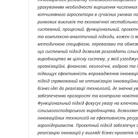
урахуванням необхідності вирішення численних
вітчизняного агросектора в сучасних умовах п
ринкових викликів та економічної нестабільно
системний, процесний, функціональний, проєктни
та комплексно-аналітичний підходи, кожен із 
методичною специфікою, перевагами та обмеж
що системний підхід дозволяє розглядати сільс
виробництво як цілісну систему, у якій узгодж
організаційні, фінансові, екологічні, кадрові та
підвищує ефективність впровадження інноваці
підхід спрямований на оптимізацію інноваційних
бізнес-ідеї до реалізації технологій, де значна 
забезпеченню прозорості та контролю новітні
Функціональний підхід фокусує увагу на ключов
сільськогосподарського виробництва, дозволя
інноваційних технологій на ефективність ресур
агропідприємств. Проєктний підхід забезпечує
реалізацію інновацій у вигляді бізнес-проєктів 