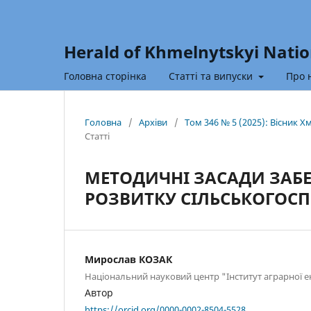
Herald of Khmelnytskyi Natio
Головна сторінка
Статті та випуски
Про 
Головна
/
Архіви
/
Том 346 № 5 (2025): Вісник 
Статті
МЕТОДИЧНІ ЗАСАДИ ЗАБ
РОЗВИТКУ СІЛЬСЬКОГОС
Мирослав КОЗАК
Національний науковий центр "Інститут аграрної 
Автор
https://orcid.org/0000-0002-8504-5528