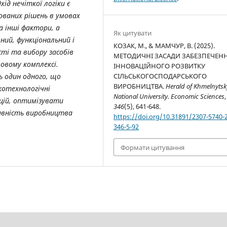
д нечіткої логіки є
ваних рішень в умовах
а інші фактори, а
Як цитувати
ний, функціональний і
КОЗАК, М., & МАМЧУР, В. (2025).
сті та вибору засобів
МЕТОДИЧНІ ЗАСАДИ ЗАБЕЗПЕЧЕН
овому комплексі.
ІННОВАЦІЙНОГО РОЗВИТКУ
 один одного, що
СІЛЬСЬКОГОСПОДАРСЬКОГО
ВИРОБНИЦТВА.
Herald of Khmelnytsk
котехнологічні
National University. Economic Sciences
,
ацій, оптимізувати
346
(5), 641-648.
ивність виробництва
https://doi.org/10.31891/2307-5740-
346-5-92
Формати цитування