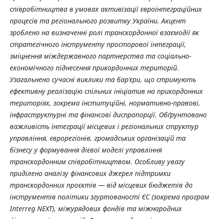
співробітництва в умовах активізації євроінтеграційних
процесів та регіонального розвитку України. Акцент
зроблено на визначенні ролі транскордонної взаємодії як
стратегічного інструменту просторової інтеграції,
зміцнення міждержавного партнерства та соціально-
економічного піднесення прикордонних територій.
Узагальнено сучасні виклики та бар’єри, що стримують
ефективну реалізацію спільних ініціатив на прикордонних
територіях, зокрема інституційні, нормативно-правові,
інфраструктурні та фінансові диспропорції. Обґрунтовано
важливість інтеграції місцевих і регіональних структур
управління, єврорегіонів, громадських організацій та
бізнесу у формування дієвої моделі управління
транскордонним співробітництвом. Особливу увагу
приділено аналізу фінансових джерел підтримки
транскордонних проєктів — від місцевих бюджетів до
інструментів політики згуртованості ЄС (зокрема програм
Interreg NEXT), міжурядових фондів та міжнародних