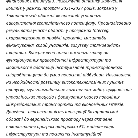
фінансових інституцій. Розглянуто динаміку залучення
коштів у рамках програм 2021–2027 років, зокрема у
Закарпатській області як прикладі успішного
використання геополітичного потенціалу. Проаналізовано
результати участі області у програмах Interreg,
охарактеризовано профілі проєктів, масштаби
фінансування, склад учасників, галузеву спрямованість
ініціатив. Виокремлено вплив воєнного стану на
функціонування прикордонної інфраструктури та
можливості адаптації інструментів транскордонного
співробітництва до умов повоєнної відбудови. Наголошено
на необхідності розвитку високотехнологічних пунктів
пропуску, мультимодальних логістичних хабів, цифровізації
управлінських процесів і формування нового покоління
міжрегіональних транспортних та економічних зв’язків.
Доведено перспективність інтеграції Закарпатської
області до європейського простору через активне
використання програм підтримки ЄС, модернізацію
інфраструктури та посилення інституційної