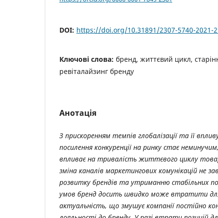
DOI:
https://doi.org/10.31891/2307-5740-2021-2
Ключові слова:
бренд, життєвий цикл, старін
ревіталайзинг бренду
Анотація
З прискоренням темпів глобалізації та її вплив
посилення конкуренції на ринку стає неминучим
впливає на тривалість життєвого циклу товарі
зміна каналів маркетингових комунікацій не з
розвитку брендів та утриманню стабільних поз
умов бренд досить швидко може втратити дл
актуальність, що змушує компанії постійно к
лояльності до бренду. У разі втрати позицій дл