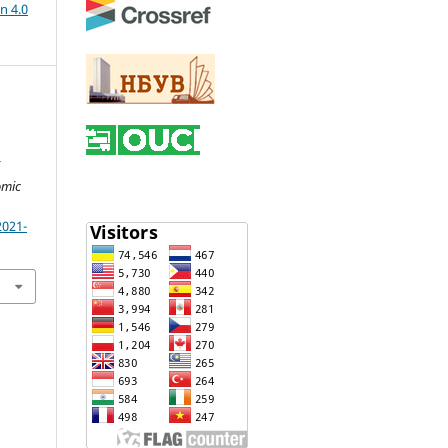
n 4.0
omic
2021-