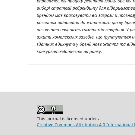
Впровадження процесу ревіталайзингу бренду ма
виборі стратегії ребрендингу для підприємства
брендом має враховувати всі загрози й прогн
розвиток відповідно до життєвого циклу брен
визначати наявність симптомів старіння. У ра
вжити комплексних заходів, що ґрунтуються на
здатних вдихнути у бренд нове життя та від
конкурентоздатність на ринку.
This journal is licensed under a
Creative Commons Attribution 4.0 International 