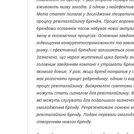
вживають низку заходів, й одним з найефектив
Мета статті полягає у дослідженні теоретичн
процесу ревіталайзингу брендів. Процес впров
брендами останнім часом набуває нової актуал
зміну в економічних процесах. Основним завдан
підвищення конкурентоспроможності та завою
ринку, і ефективний брендинг залишається ос
Зазначено, що наразі життєвий цикл бренду зна
головним завданням компанії є утримати бренд 
якомога довше. У разі, якщо бренд потрапив у 
має розпочати процес ребрендингу, одним із в
процес ревіталайзингу. Виокремлені симптоми 
можуть стати сигналом для ревіталайзингу. В
які можуть слугувати для подальшого визначен
омолодження бренду. Репрезентовані основні 
ревіталайзинг бренду. Подані переваги омолод
створенням нового бренду.