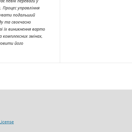
є певні переваги у
. Процес управління
озувати подальший
ду та своєчасно
зі їх виникнення варто
 комплексних змінах,
новити його
License