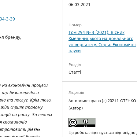
06.03.2021
94-3-39
Номер
Том 294 № 3 (2021): Вісник
ня бренду,
Хмельницького національного
університету. Серія: Економічні
науки
Розділ
Статті
у на економічні процеси
Ліцензія
, що безпосередньо
в та послуг. Крім того,
Авторське право (c) 2021 І. ОТЕНКО
авжди сприяє сталому
(Автор)
ицій на ринку. За певних
я споживачів
онтролювати рівень
Ця робота ліцензується відповідно
я реанімації бренду