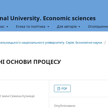
nal University. Economic sciences
нас
Етика та політика
Для авторів
Оголошенн
Хмельницького національного університету. Серія: Економічні науки
/
НІ ОСНОВИ ПРОЦЕСУ
PDF
т імені Семена Кузнеця
Опубліковано