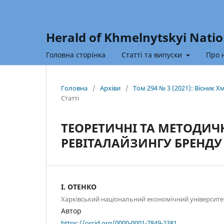
Herald of Khmelnytskyi Natio
Головна сторінка
Статті та випуски
Про 
Головна
/
Архіви
/
Том 294 № 3 (2021): Вісник 
Статті
ТЕОРЕТИЧНІ ТА МЕТОДИЧ
РЕВІТАЛАЙЗИНГУ БРЕНДУ
І. ОТЕНКО
Харківський національний економічний університе
Автор
https://orcid.org/0000-0001-7849-2381