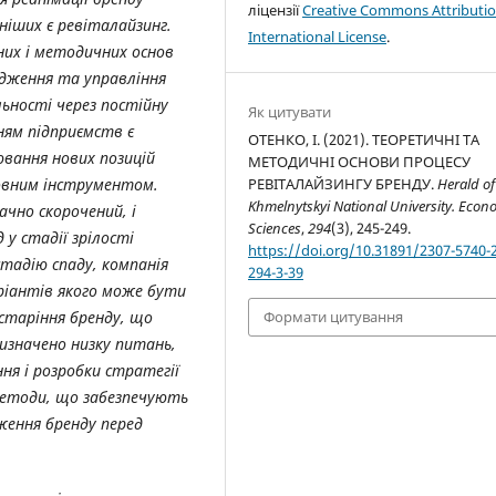
ліцензії
Creative Commons Attributio
ніших є ревіталайзинг.
International License
.
их і методичних основ
адження та управління
ьності через постійну
Як цитувати
ням підприємств є
ОТЕНКО, І. (2021). ТЕОРЕТИЧНІ ТА
вання нових позицій
МЕТОДИЧНІ ОСНОВИ ПРОЦЕСУ
РЕВІТАЛАЙЗИНГУ БРЕНДУ.
Herald of
новним інструментом.
Khmelnytskyi National University. Econ
чно скорочений, і
Sciences
,
294
(3), 245-249.
у стадії зрілості
https://doi.org/10.31891/2307-5740-
стадію спаду, компанія
294-3-39
аріантів якого може бути
Формати цитування
старіння бренду, що
изначено низку питань,
ня і розробки стратегії
методи, що забезпечують
ження бренду перед