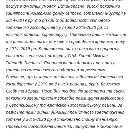
послуг в сучасних умовах. Встановлено високі показники
зайнятості номерного фонду світової готельної індустрії у
2014–2019 рр. та різкий спад зайнятості світового
готельного господарства у період 2019-2020 рр. як
наслідок пандемії коронавірусу. Проведено аналіз місткості
та рівня зайнятості номерів за провідними країнами світу
у 2014–2019 рр. Встановлено високі показники приросту
кількості готельних номерів у США, Китаї, Мексиці,
Таїланді, Індонезії. Проаналізовано динаміку розвитку
світового готельного господарства за регіонами.
Виявлено, що незначне зменшення зайнятості готельного
господарства у 2019 році в усіх регіонах, окрім Близького
Сходу та Африки. Постійну тенденцію зростання та високі
показники завантаження закладів розміщення зафіксовано
у Європейському та Азіатсько-Тихоокеанському регіоні. За
результатами оцінки динаміки помісячного завантаження
готелів у 2019-2020 рр. встановлено спадну тенденцію.
Проведено дослідження динаміки прибуттів міжнародних