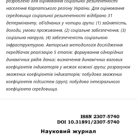
розроблено для оцінювання соціальної резилентності
населення Карпатського регіону України. Для оцінювання
середовища соціальної резилентності відібрано 31
детермінанту, об’єднаних у чотири групи: (1) зайнятість,
доходи, умови проживання, (2) соціальне забезпечення, (3)
соціальна напруга, (4) забезпеченість соціальною
інфраструктурою. Авторська методологія дослідження
передбачає реалізацію 5 етапів: формування однорідних
динамічних рядів даних; визначення динамічних вагових
коефіцієнтів індикаторів у межах кожної групи; розрахунок
зважених коефіцієнтів індикаторів; побудова зважених
коефіцієнтів підсистем (груп); побудова інтегрального
коефіцієнта середовища.