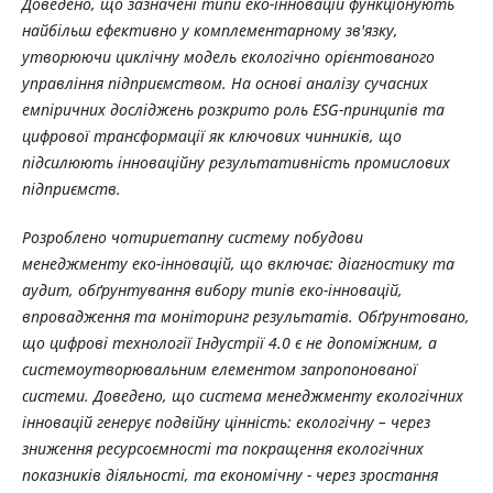
Доведено, що зазначені типи еко-інновацій функціонують
найбільш ефективно у комплементарному зв'язку,
утворюючи циклічну модель екологічно орієнтованого
управління підприємством. На основі аналізу сучасних
емпіричних досліджень розкрито роль ESG-принципів та
цифрової трансформації як ключових чинників, що
підсилюють інноваційну результативність промислових
підприємств.
Розроблено чотириетапну систему побудови
менеджменту еко-інновацій, що включає: діагностику та
аудит, обґрунтування вибору типів еко-інновацій,
впровадження та моніторинг результатів. Обґрунтовано,
що цифрові технології Індустрії 4.0 є не допоміжним, а
системоутворювальним елементом запропонованої
системи. Доведено, що система менеджменту екологічних
інновацій генерує подвійну цінність: екологічну – через
зниження ресурсоємності та покращення екологічних
показників діяльності, та економічну - через зростання