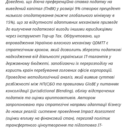
Доведено, що діюча преференційна ставка податку на
виведений капітал (ПнВК) у розмірі 9% створює прецедент
низького оподаткування (нижче глобального мінімуму в
15%), що за відсутності адаптивних механізмів призведе
до вилучення податкової вигоди іншими юрисдикціями
через інструмент Top-up Tax. Обґрунтовано, що
впровадження Україною власного механізму QDMTT є
стратегічним кроком, який дозволить зберегти податкові
надходження від діяльності українських ІТ-талантів у
державному бюджеті, запобігаючи їх перерозподілу на
користь країн перебування головних офісів корпорацій.
Проведено методологічний аналіз, який виявив суттєві
розбіжності між НП(С)БО та правилами GloBE у питаннях
консолідації (Jurisdictional Blending), обліку відстрочених
податків та оцінки криптоактивів. Автором
запропоновано три стратегічні напрями адаптації бізнесу
до нових реалій: системне проведення Impact Assessment
(оцінки впливу на фінансовий стан), перегляд політик
трансфертного ціноутворення та підготовка ІТ-