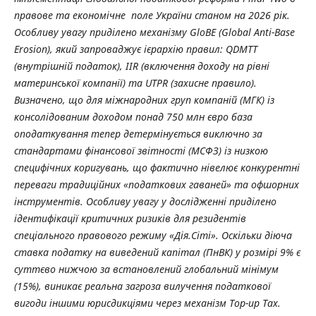
правове та економічне поле України станом на 2026 рік.
Особливу увагу приділено механізму GloBE (Global Anti-Base
Erosion), який запроваджує ієрархію правил: QDMTT
(внутрішній податок), IIR (включення доходу на рівні
материнської компанії) та UTPR (захисне правило).
Визначено, що для міжнародних груп компаній (МГК) із
консолідованим доходом понад 750 млн євро база
оподаткування тепер детермінується виключно за
стандартами фінансової звітності (МСФЗ) із низкою
специфічних коригувань, що фактично нівелює конкурентні
переваги традиційних «податкових гаваней» та офшорних
інструментів. Особливу увагу у дослідженні приділено
ідентифікації критичних ризиків для резидентів
спеціального правового режиму «Дія.Сіті». Оскільки діюча
ставка податку на виведений капітал (ПнВК) у розмірі 9% є
суттєво нижчою за встановлений глобальний мінімум
(15%), виникає реальна загроза вилучення податкової
вигоди іншими юрисдикціями через механізм Top-up Tax.