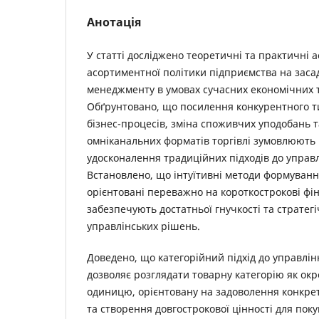
Анотація
У статті досліджено теоретичні та практичні а
асортиментної політики підприємства на заса
менеджменту в умовах сучасних економічних 
Обґрунтовано, що посилення конкурентного ти
бізнес-процесів, зміна споживчих уподобань т
омніканальних форматів торгівлі зумовлюють 
удосконалення традиційних підходів до управ
Встановлено, що інтуїтивні методи формуванн
орієнтовані переважно на короткострокові фін
забезпечують достатньої гнучкості та стратегі
управлінських рішень.
Доведено, що категорійний підхід до управлі
дозволяє розглядати товарну категорію як окр
одиницю, орієнтовану на задоволення конкре
та створення довгострокової цінності для пок