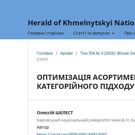
Herald of Khmelnytskyi Natio
Головна сторінка
Статті та випуски
Про 
Головна
/
Архіви
/
Том 354 № 3 (2026): Вісник 
Статті
ОПТИМІЗАЦІЯ АСОРТИМЕ
КАТЕГОРІЙНОГО ПІДХОДУ
Олексій ШЕЛЕСТ
Харківський національний університет імені В. Н. К
Автор
https://orcid.org/0000-0001-8397-9397