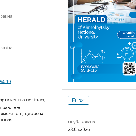
аразіна
аразіна
354-19
ортиментна політика,
PDF
управління
роможність, цифрова
ргівля
Опубліковано
28.05.2026