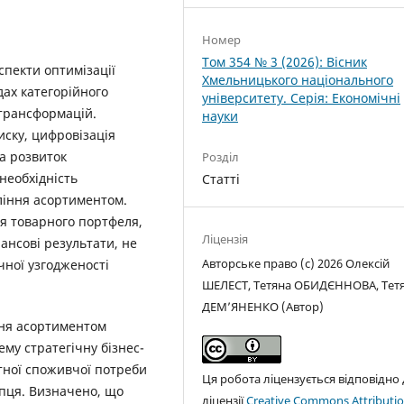
Номер
Том 354 № 3 (2026): Вісник
спекти оптимізації
Хмельницького національного
дах категорійного
університету. Серія: Економічні
трансформацій.
науки
ску, цифровізація
а розвиток
Розділ
необхідність
Статті
ління асортиментом.
я товарного портфеля,
Ліцензія
ансові результати, не
Авторське право (c) 2026 Олексій
чної узгодженості
ШЕЛЕСТ, Тетяна ОБИДЄННОВА, Тет
ДЕМ’ЯНЕНКО (Автор)
ння асортиментом
ему стратегічну бізнес-
тної споживчої потреби
Ця робота ліцензується відповідно
упця. Визначено, що
ліцензії
Creative Commons Attributio