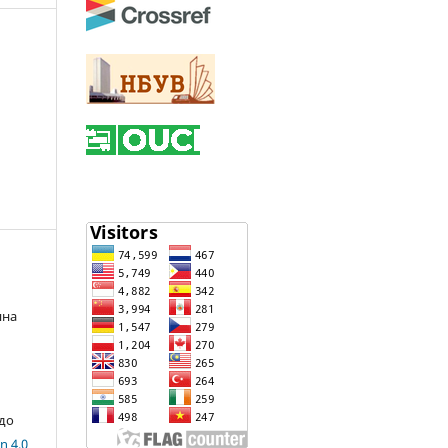
яна
 до
n 4.0