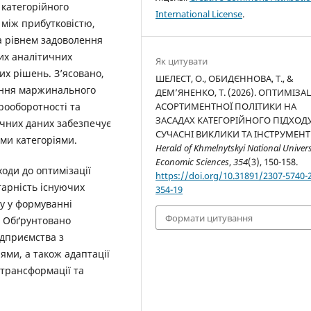
 категорійного
International License
.
між прибутковістю,
а рівнем задоволення
них аналітичних
Як цитувати
их рішень. З’ясовано,
ШЕЛЕСТ, О., ОБИДЄННОВА, Т., &
вання маржинального
ДЕМ’ЯНЕНКО, Т. (2026). ОПТИМІЗА
АСОРТИМЕНТНОЇ ПОЛІТИКИ НА
рооборотності та
ЗАСАДАХ КАТЕГОРІЙНОГО ПІДХОДУ
тичних даних забезпечує
СУЧАСНІ ВИКЛИКИ ТА ІНСТРУМЕНТ
ми категоріями.
Herald of Khmelnytskyi National Univers
Economic Sciences
,
354
(3), 150-158.
ходи до оптимізації
https://doi.org/10.31891/2307-5740-
тарність існуючих
354-19
у у формуванні
Формати цитування
. Обґрунтовано
ідприємства з
ми, а також адаптації
трансформації та