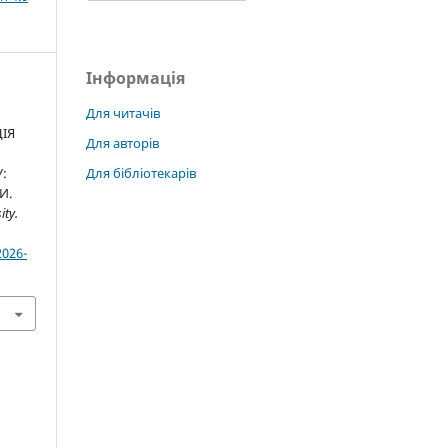
Інформація
Для читачів
ЦІЯ
Для авторів
Для бібліотекарів
:
И.
ity.
2026-