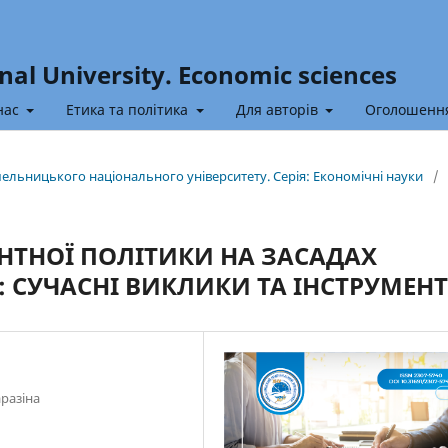
nal University. Economic sciences
нас
Етика та політика
Для авторів
Оголошенн
Хмельницького національного університету. Серія: Економічні науки
/
НТНОЇ ПОЛІТИКИ НА ЗАСАДАХ
: СУЧАСНІ ВИКЛИКИ ТА ІНСТРУМЕН
аразіна