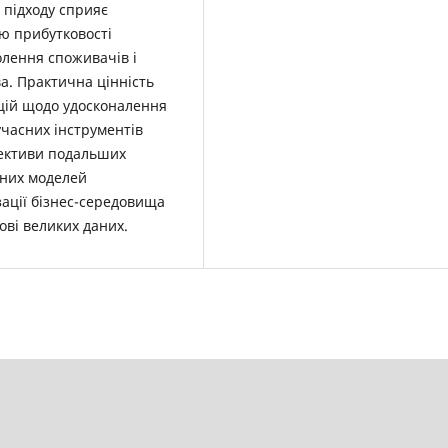
 підходу сприяє
ю прибутковості
олення споживачів і
а. Практична цінність
цій щодо удосконалення
учасних інструментів
пективи подальших
вних моделей
ації бізнес-середовища
ові великих даних.