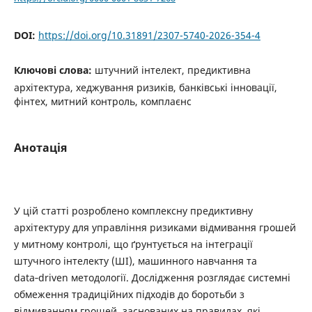
DOI:
https://doi.org/10.31891/2307-5740-2026-354-4
Ключові слова:
штучний інтелект, предиктивна
архітектура, хеджування ризиків, банківські інновації,
фінтех, митний контроль, комплаєнс
Анотація
У цій статті розроблено комплексну предиктивну
архітектуру для управління ризиками відмивання грошей
у митному контролі, що ґрунтується на інтеграції
штучного інтелекту (ШІ), машинного навчання та
data‑driven методології. Дослідження розглядає системні
обмеження традиційних підходів до боротьби з
відмиванням грошей, заснованих на правилах, які