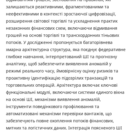
залишаються реактивними, фрагментованими та
неефективними в контексті зростаючої цифровізації,
розширення світової торгівлі та ускладнення практик
незаконних фінансових схем, включаючи відмивання
грошей на основі торгівлі та транскордонних тіньових
потоків. У дослідженні пропонується багаторівнева
хмарна архітектурна структура, яка поєднує федеративне
глибоке навчання, інтерпретований ШІ та прогнозну
аналітику, щоб забезпечити виявлення аномалій у
режимі реального часу, ймовірнісну оцінку ризиків та
проактивну ідентифікацію підозрілих транзакцій та
торговельних операцій. Архітектура включає ключові
функціональні модулі, включаючи системи єдиного вікна
на основі ШІ, механізми виявлення аномалій,
інструменти поведінкового профілювання та
автоматизовані механізми перевірки вантажів, що
забезпечують повне охоплення потоків фінансових,
митних та логістичних даних. Інтеграція поясненого ШІ