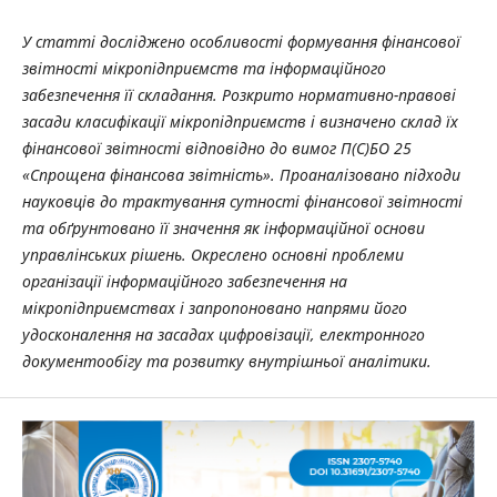
У статті досліджено особливості формування фінансової
звітності мікропідприємств та інформаційного
забезпечення її складання. Розкрито нормативно-правові
засади класифікації мікропідприємств і визначено склад їх
фінансової звітності відповідно до вимог П(С)БО 25
«Спрощена фінансова звітність». Проаналізовано підходи
науковців до трактування сутності фінансової звітності
та обґрунтовано її значення як інформаційної основи
управлінських рішень. Окреслено основні проблеми
організації інформаційного забезпечення на
мікропідприємствах і запропоновано напрями його
удосконалення на засадах цифровізації, електронного
документообігу та розвитку внутрішньої аналітики.