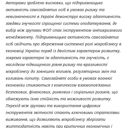
Авторами зроблено висновки, що підприємницька
активність самозайнятих осіб в умовах ризику та
невизначеності в Україні демонструє високу адаптивність
завдяки гнучкості спрощеної системи оподаткування, де
вибір між групами ФОП стає інструментом антикризового
менеджменту. Підприємницька активність самозайнятих
осіб свідчить про збереження системної ролі мікробізнесу в
економіці України поряд із двоїстим характером розвитку,
зокрема характерні їм адаптивність та гнучкість, є
наслідком підвищеного рівня ризику та вразливості
мікробізнесу до зовнішніх впливів, регуляторних змін та
коливань попиту. Самозайняті особи в умовах воєнної
економіки стикаються з комплексом взаємопов’язаних
безпекових, фінансових, ринкових і соціальних ризиків, що
обмежують їхню стійність та можливості розвитку.
Перехід між групами та використання цифрових
інструментів звітності стають ключовими стратегіями
виживання, що дозволяють мікробізнесу зберігати
життєздатність навіть при критичних економічних і