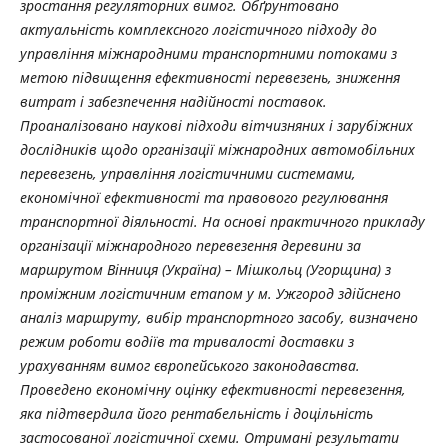
зростання регуляторних вимог. Обґрунтовано
актуальність комплексного логістичного підходу до
управління міжнародними транспортними потоками з
метою підвищення ефективності перевезень, зниження
витрат і забезпечення надійності поставок.
Проаналізовано наукові підходи вітчизняних і зарубіжних
дослідників щодо організації міжнародних автомобільних
перевезень, управління логістичними системами,
економічної ефективності та правового регулювання
транспортної діяльності. На основі практичного прикладу
організації міжнародного перевезення деревини за
маршрутом Вінниця (Україна) – Мішкольц (Угорщина) з
проміжним логістичним етапом у м. Ужгород здійснено
аналіз маршруту, вибір транспортного засобу, визначено
режим роботи водіїв та тривалості доставки з
урахуванням вимог європейського законодавства.
Проведено економічну оцінку ефективності перевезення,
яка підтвердила його рентабельність і доцільність
застосованої логістичної схеми. Отримані результати