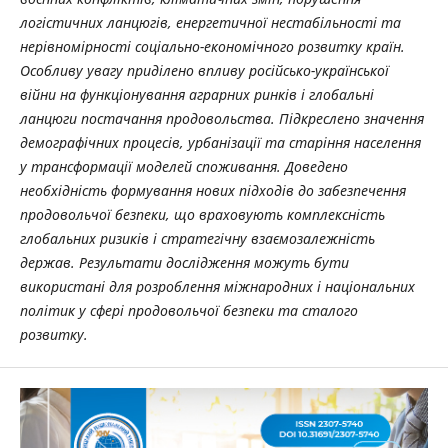
логістичних ланцюгів, енергетичної нестабільності та
нерівномірності соціально-економічного розвитку країн.
Особливу увагу приділено впливу російсько-української
війни на функціонування аграрних ринків і глобальні
ланцюги постачання продовольства. Підкреслено значення
демографічних процесів, урбанізації та старіння населення
у трансформації моделей споживання. Доведено
необхідність формування нових підходів до забезпечення
продовольчої безпеки, що враховують комплексність
глобальних ризиків і стратегічну взаємозалежність
держав. Результати дослідження можуть бути
використані для розроблення міжнародних і національних
політик у сфері продовольчої безпеки та сталого
розвитку.