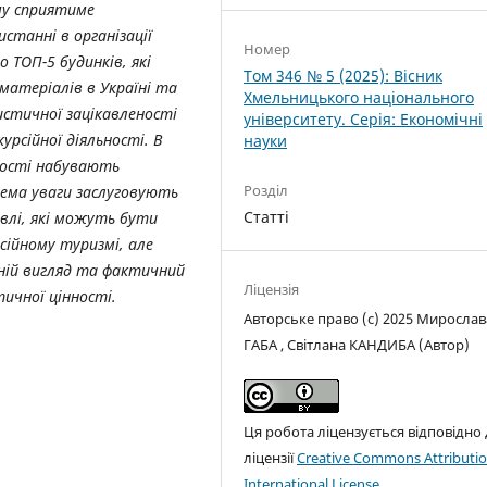
му сприятиме
истанні в організації
Номер
о ТОП-5 будинків, які
Том 346 № 5 (2025): Вісник
матеріалів в Україні та
Хмельницького національного
стичної зацікавленості
університету. Серія: Економічні
урсійної діяльності. В
науки
нності набувають
Розділ
рема уваги заслуговують
Статті
івлі, які можуть бути
сійному туризмі, але
ній вигляд та фактичний
Ліцензія
ичної цінності.
Авторське право (c) 2025 Мирослав
ГАБА , Світлана КАНДИБА (Автор)
Ця робота ліцензується відповідно
ліцензії
Creative Commons Attributio
International License
.