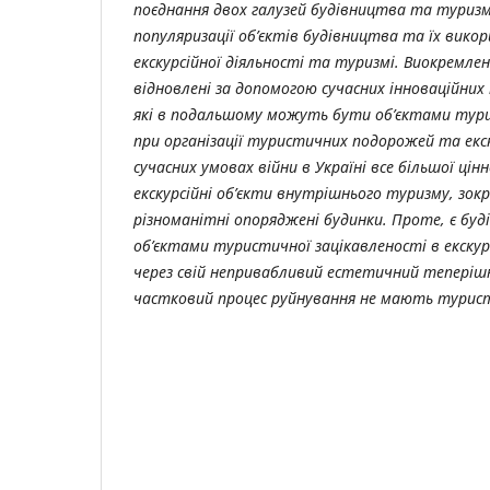
поєднання двох галузей будівництва та туриз
популяризації об’єктів будівництва та їх викор
екскурсійної діяльності та туризмі. Виокремлен
відновлені за допомогою сучасних інноваційних 
які в подальшому можуть бути об’єктами тури
при організації туристичних подорожей та екск
сучасних умовах війни в Україні все більшої ці
екскурсійні об’єкти внутрішнього туризму, зок
різноманітні опоряджені будинки. Проте, є буд
об’єктами туристичної зацікавленості в екскур
через свій непривабливий естетичний теперіш
частковий процес руйнування не мають турист