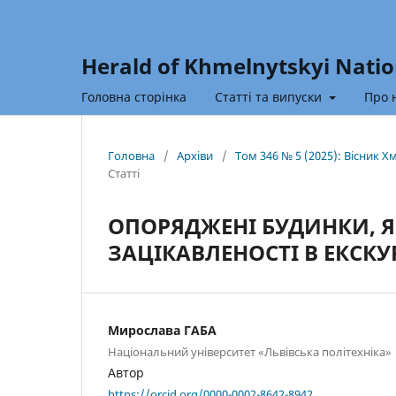
Herald of Khmelnytskyi Natio
Головна сторінка
Статті та випуски
Про 
Головна
/
Архіви
/
Том 346 № 5 (2025): Вісник 
Статті
ОПОРЯДЖЕНІ БУДИНКИ, Я
ЗАЦІКАВЛЕНОСТІ В ЕКСК
Мирослава ГАБА
Національний університет «Львівська політехніка»
Автор
https://orcid.org/0000-0002-8642-8942