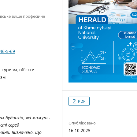
івське вище професійне
46-5-69
 туризм, об’єкти
изм
PDF
х будинків, які можуть
Опубліковано
сті серед
16.10.2025
аїни. Визначено, що