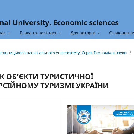
nal University. Economic sciences
нас
Етика та політика
Для авторів
Оголошенн
Хмельницького національного університету. Серія: Економічні науки
/
К ОБ’ЄКТИ ТУРИСТИЧНОЇ
УРСІЙНОМУ ТУРИЗМІ УКРАЇНИ