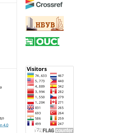
а
 до
n 4.0