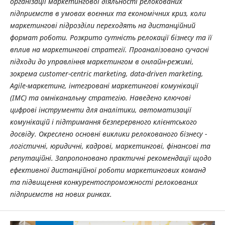
організації маркетингової діяльності релокованих
підприємств в умовах воєнних та економічних криз, коли
маркетингові підрозділи переходять на дистанційний
формат роботи. Розкрито сутність релокації бізнесу та її
вплив на маркетингові стратегії. Проаналізовано сучасні
підходи до управління маркетингом в онлайн-режимі,
зокрема customer-centric marketing, data-driven marketing,
Agile-маркетинг, інтегровані маркетингові комунікації
(IMC) та омніканальну стратегію. Наведено ключові
цифрові інструменти для аналітики, автоматизації
комунікацій і підтримання безперервного клієнтського
досвіду. Окреслено основні виклики релокованого бізнесу -
логістичні, юридичні, кадрові, маркетингові, фінансові та
репутаційні. Запропоновано практичні рекомендації щодо
ефективної дистанційної роботи маркетингових команд
та підвищення конкурентоспроможності релокованих
підприємств на нових ринках.