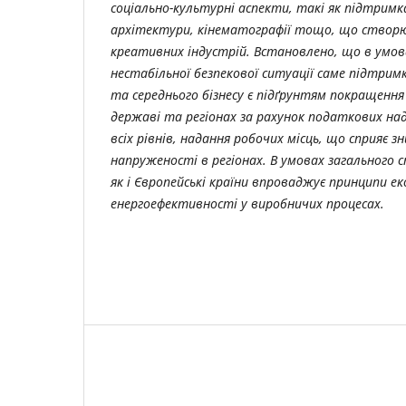
соціально-культурні аспекти, такі як підтрим
архітектури, кінематографії тощо, що створ
креативних індустрій. Встановлено, що в умов
нестабільної безпекової ситуації саме підтри
та середнього бізнесу є підґрунтям покращення
державі та регіонах за рахунок податкових н
всіх рівнів, надання робочих місць, що сприяє 
напруженості в регіонах. В умовах загального 
як і Європейські країни впроваджує принципи ек
енергоефективності у виробничих процесах.