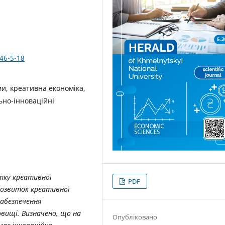
46-5-18
ми, креативна економіка,
ьно-інноваційні
тку креативної
PDF
 розвиток креативної
забезпечення
вищі. Визначено, що на
Опубліковано