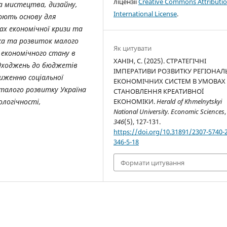
ліцензії
Creative Commons Attributio
ка мистецтва, дизайну,
International License
.
юють основу для
ах економічної кризи та
мка та розвиток малого
Як цитувати
 економічного стану в
ХАНІН, С. (2025). СТРАТЕГІЧНІ
адходжень до бюджетів
ІМПЕРАТИВИ РОЗВИТКУ РЕГІОНА
зниженню соціальної
ЕКОНОМІЧНИХ СИСТЕМ В УМОВАХ
сталого розвитку Україна
СТАНОВЛЕННЯ КРЕАТИВНОЇ
ЕКОНОМІКИ.
Herald of Khmelnytskyi
ологічності,
National University. Economic Sciences
,
346
(5), 127-131.
https://doi.org/10.31891/2307-5740-
346-5-18
Формати цитування