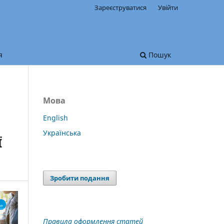
Зареєструватися
Увійти
я
Пошук
Мова
English
Українська
Ї
Зробити подання
Правила оформлення статей