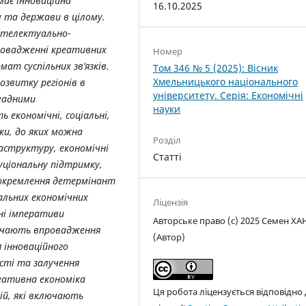
має інноваційна
16.10.2025
 та держави в цілому.
нтелектуально-
провадженні креативних
Номер
ат суспільних зв’язків.
Том 346 № 5 (2025): Вісник
Хмельницького національного
звитку регіонів в
університету. Серія: Економічні
кладними
науки
економічні, соціальні,
ки, до яких можна
Розділ
аструктуру, економічні
Статті
уціональну підтримку,
иокремлення детермінант
альних економічних
Ліцензія
ні імперативи
Авторське право (c) 2025 Семен ХА
бачають впровадження
(Автор)
 інноваційного
сті та залучення
реативна економіка
Ця робота ліцензується відповідно
ій, які включають