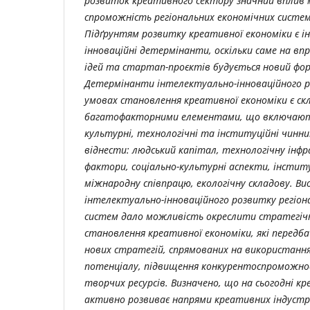
розвиток креативного сектору значний вплив 
спроможність регіональних економічних систем
Підґрунтям розвитку креативної економіки є і
інноваційні детермінанти, оскільки саме на в
ідей та стартап-проєктів будується новий форм
Детермінанти інтелектуально-інноваційного ро
умовах становлення креативної економіки є с
багатофакторними елементами, що включають 
культурні, технологічні та інституційні чинни
віднести: людський капітал, технологічну інфр
фактори, соціально-культурні аспекти, інстит
міжнародну співпрацю, екологічну складову. В
інтелектуально-інноваційного розвитку регіон
систем дало можливість окреслити стратегіч
становлення креативної економіки, які перед
нових стратегій, спрямованих на використання
потенціалу, підвищення конкурентоспроможно
творчих ресурсів. Визначено, що на сьогодні к
активно розвиває напрями креативних індустр