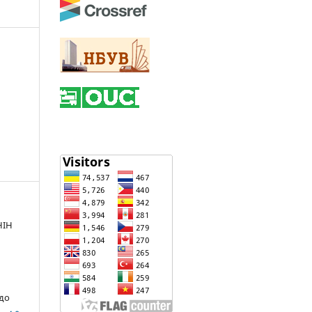
НІН
 до