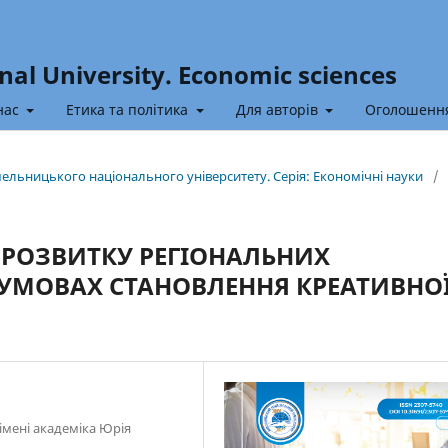
nal University. Economic sciences
нас
Етика та політика
Для авторів
Оголошенн
Хмельницького національного університету. Серія: Економічні науки
/
И РОЗВИТКУ РЕГІОНАЛЬНИХ
 УМОВАХ СТАНОВЛЕННЯ КРЕАТИВНО
імені академіка Юрія