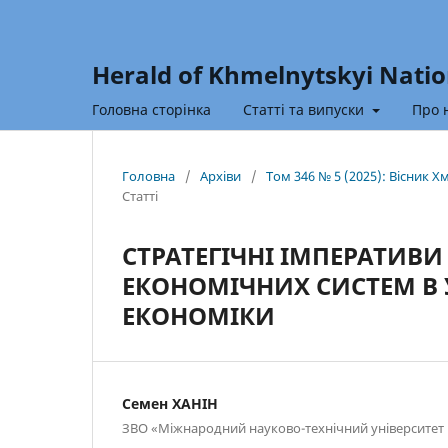
Herald of Khmelnytskyi Natio
Головна сторінка
Статті та випуски
Про 
Головна
/
Архіви
/
Том 346 № 5 (2025): Вісник 
Статті
СТРАТЕГІЧНІ ІМПЕРАТИВ
ЕКОНОМІЧНИХ СИСТЕМ В
ЕКОНОМІКИ
Семен ХАНІН
ЗВО «Міжнародний науково-технічний університет 