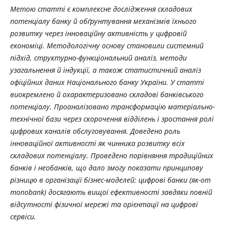
Метою статті є комплексне дослідження складових
потенціалу банку й обґрунтування механізмів їхнього
розвитку через інноваційну активність у цифровій
економіці. Методологічну основу становили системний
підхід, структурно-функціональний аналіз, методи
узагальнення й індукції, а також статистичний аналіз
офіційних даних Національного банку України. У статті
виокремлено й охарактеризовано складові банківського
потенціалу. Проаналізовано трансформацію матеріально-
технічної бази через скорочення відділень і зростання ролі
цифрових каналів обслуговування. Доведено роль
інноваційної активності як чинника розвитку всіх
складових потенціалу. Проведено порівняння традиційних
банків і необанків, що дало змогу показати принципову
різницю в організації бізнес-моделей: цифрові банки (як-от
monobank) досягають вищої ефективності завдяки повній
відсутності фізичної мережі та орієнтації на цифрові
сервіси.