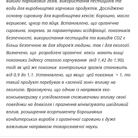
викиди парникових газів, використання пестицидів та
води для виробництва харчових продуктів. Досліджено
основну сировину для виробництва кексів: борошно, масло
вершкове, цукор та яйця. Встановлено, що органічна
сировина, зокрема, за параметрами асідіфікації, показників
безпечності, використання пестицидів та викидів СО2 є
більш безпечною як для здоров’я людини, так і для екології.
Визначено, що розроблені органічні кекси мають вищі
показники Індексу сталого харчування (від 1,42 до 1,90),
тоді як цей же показник контрольних зразків становить
від 0,9 до 1,1. Установлено, що якщо цей показник > 1, то
такий продукт перебуває в «зеленій зоні» впливу на
екологію. Враховуючи, що одним із напрямків еко-
консьюмеризму є усвідомлення споживачами впливу своєї
поведінки на довкілля і прагнення мінімізувати шкідливий
вплив, розширення асортименту борошняних
кондитерських виробів з органічної сировини є дуже
важливим напрямком товарознавчої науки.