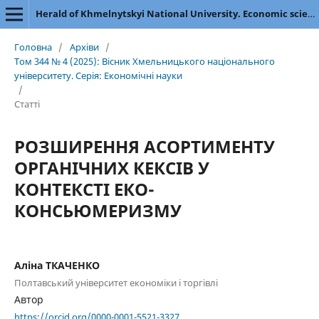
Herald of Khmelnytskyi National University. Economic sciences
Головна
/
Архіви
/
Том 344 № 4 (2025): Вісник Хмельницького національного
університету. Серія: Економічні науки
/
Статті
РОЗШИРЕННЯ АСОРТИМЕНТУ
ОРГАНІЧНИХ КЕКСІВ У
КОНТЕКСТІ ЕКО-
КОНСЬЮМЕРИЗМУ
Аліна ТКАЧЕНКО
Полтавський університет економіки і торгівлі
Автор
https://orcid.org/0000-0001-5521-3327