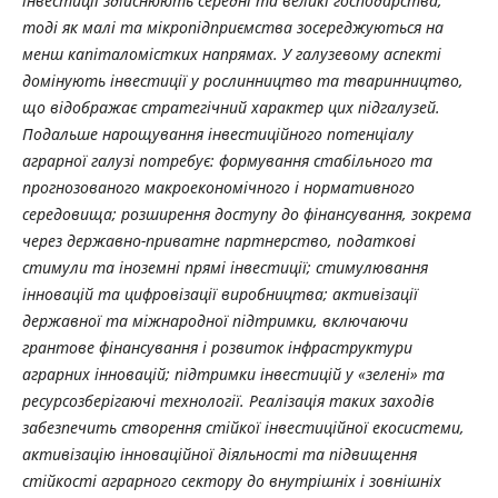
інвестиції здійснюють середні та великі господарства,
тоді як малі та мікропідприємства зосереджуються на
менш капіталомістких напрямах. У галузевому аспекті
домінують інвестиції у рослинництво та тваринництво,
що відображає стратегічний характер цих підгалузей.
Подальше нарощування інвестиційного потенціалу
аграрної галузі потребує: формування стабільного та
прогнозованого макроекономічного і нормативного
середовища; розширення доступу до фінансування, зокрема
через державно-приватне партнерство, податкові
стимули та іноземні прямі інвестиції; стимулювання
інновацій та цифровізації виробництва; активізації
державної та міжнародної підтримки, включаючи
грантове фінансування і розвиток інфраструктури
аграрних інновацій; підтримки інвестицій у «зелені» та
ресурсозберігаючі технології. Реалізація таких заходів
забезпечить створення стійкої інвестиційної екосистеми,
активізацію інноваційної діяльності та підвищення
стійкості аграрного сектору до внутрішніх і зовнішніх