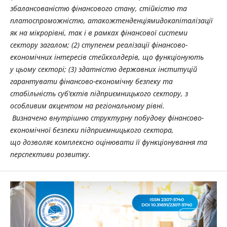
збалансованістю фінансового стану, стійкістю та
платоспроможністю, атакожтенденціямидокапіталізації
як на мікрорівні, так і в рамках фінансової системи
сектору загалом; (2) ступенем реалізації фінансово-
економічних інтересів стейкхолдерів, що функціонують
у цьому секторі; (3) здатністю державних інституцій
гарантувати фінансово-економічну безпеку та
стабільність суб’єктів підприємницького сектору, з
особливим акцентом на регіональному рівні.
Визначено внутрішню структурну побудову фінансово-
економічної безпеки підприємницького сектора,
що дозволяє комплексно оцінювати її функціонування та
перспективи розвитку.