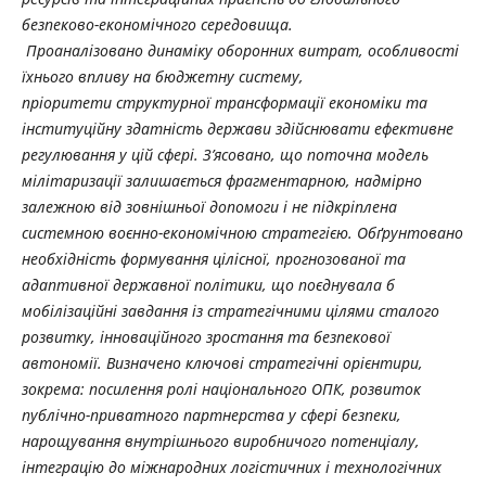
безпеково-економічного середовища.
Проаналізовано динаміку оборонних витрат, особливості
їхнього впливу на бюджетну систему,
пріоритети структурної трансформації економіки та
інституційну здатність держави здійснювати ефективне
регулювання у цій сфері. З’ясовано, що поточна модель
мілітаризації залишається фрагментарною, надмірно
залежною від зовнішньої допомоги і не підкріплена
системною воєнно-економічною стратегією. Обґрунтовано
необхідність формування цілісної, прогнозованої та
адаптивної державної політики, що поєднувала б
мобілізаційні завдання із стратегічними цілями сталого
розвитку, інноваційного зростання та безпекової
автономії. Визначено ключові стратегічні орієнтири,
зокрема: посилення ролі національного ОПК, розвиток
публічно-приватного партнерства у сфері безпеки,
нарощування внутрішнього виробничого потенціалу,
інтеграцію до міжнародних логістичних і технологічних