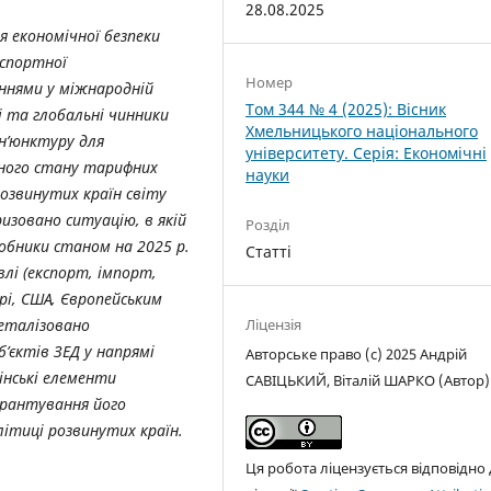
28.08.2025
 економічної безпеки
кспортної
Номер
ннями у міжнародній
Том 344 № 4 (2025): Вісник
і та глобальні чинники
Хмельницького національного
н’юнктуру для
університету. Серія: Економічні
чного стану тарифних
науки
озвинутих країн світу
изовано ситуацію, в якій
Розділ
обники станом на 2025 р.
Статті
влі (експорт, імпорт,
рі, США, Європейським
деталізовано
Ліцензія
’єктів ЗЕД у напрямі
Авторське право (c) 2025 Андрій
інські елементи
САВІЦЬКИЙ, Віталій ШАРКО (Автор)
арантування його
літиці розвинутих країн.
Ця робота ліцензується відповідно