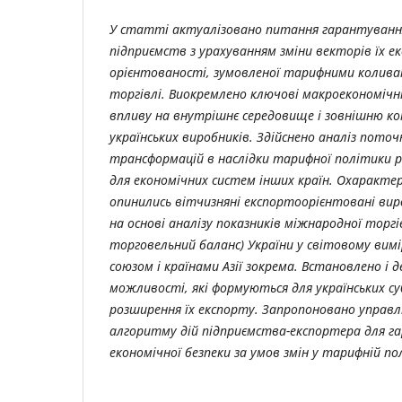
У статті актуалізовано питання гарантування
підприємств з урахуванням зміни векторів їх е
орієнтованості, зумовленої тарифними колива
торгівлі. Виокремлено ключові макроекономічн
впливу на внутрішнє середовище і зовнішню ко
українських виробників. Здійснено аналіз пото
трансформацій в наслідки тарифної політики р
для економічних систем інших країн. Охарактер
опинились вітчизняні експортоорієнтовані вир
на основі аналізу показників міжнародної торгі
торговельний баланс) України у світовому вимі
союзом і країнами Азії зокрема. Встановлено і 
можливості, які формуються для українських суб
розширення їх експорту. Запропоновано управл
алгоритму дій підприємства-експортера для г
економічної безпеки за умов змін у тарифній по