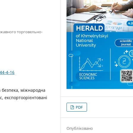
ржавного торговельно-
44-4-16
а безпека, міжнародна
с, експортоорієнтовані
PDF
Опубліковано