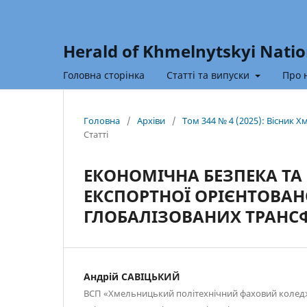
Herald of Khmelnytskyi Natio
Головна сторінка
Статті та випуски
Про 
Головна
/
Архіви
/
Том 344 № 4 (2025): Вісник 
Статті
ЕКОНОМІЧНА БЕЗПЕКА ТА 
ЕКСПОРТНОЇ ОРІЄНТОВАН
ГЛОБАЛІЗОВАНИХ ТРАНС
Андрій САВІЦЬКИЙ
ВСП «Хмельницький політехнічний фаховий колед