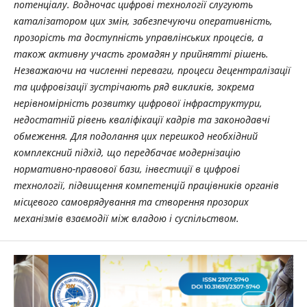
потенціалу. Водночас цифрові технології слугують
каталізатором цих змін, забезпечуючи оперативність,
прозорість та доступність управлінських процесів, а
також активну участь громадян у прийнятті рішень.
Незважаючи на численні переваги, процеси децентралізації
та цифровізації зустрічають ряд викликів, зокрема
нерівномірність розвитку цифрової інфраструктури,
недостатній рівень кваліфікації кадрів та законодавчі
обмеження. Для подолання цих перешкод необхідний
комплексний підхід, що передбачає модернізацію
нормативно-правової бази, інвестиції в цифрові
технології, підвищення компетенцій працівників органів
місцевого самоврядування та створення прозорих
механізмів взаємодії між владою і суспільством.