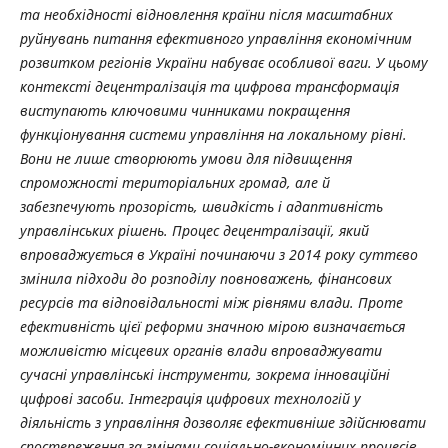
та необхідності відновлення країни після масштабних
руйнувань питання ефективного управління економічним
розвитком регіонів України набуває особливої ваги. У цьому
контексті децентралізація та цифрова трансформація
виступають ключовими чинниками покращення
функціонування системи управління на локальному рівні.
Вони не лише створюють умови для підвищення
спроможності територіальних громад, але й
забезпечують прозорість, швидкість і адаптивність
управлінських рішень. Процес децентралізації, який
впроваджується в Україні починаючи з 2014 року суттєво
змінила підходи до розподілу повноважень, фінансових
ресурсів та відповідальності між рівнями влади. Проте
ефективність цієї реформи значною мірою визначається
можливістю місцевих органів влади впроваджувати
сучасні управлінські інструменти, зокрема інноваційні
цифрові засоби. Інтеграція цифрових технологій у
діяльність з управління дозволяє ефективніше здійснювати
спостереження за змінами соціально-економічних процесів,