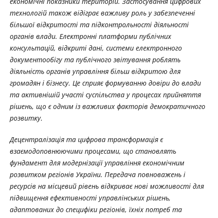
економічні показники територій. Застосування цифрових
технологій також відіграє важливу роль у забезпеченні
більшої відкритості та підконтрольності діяльності
органів влади. Електронні платформи публічних
консультацій, відкриті дані, системи електронного
документообігу та публічного звітування роблять
діяльність органів управління більш відкритою для
громадян і бізнесу. Це сприяє формуванню довіри до влади
та активнішій участі суспільства у процесах прийняття
рішень, що є одним із важливих факторів демократичного
розвитку.
Децентралізація та цифрова трансформація є
взаємодоповнюючими процесами, що становлять
фундамент для модернізації управління економічним
розвитком регіонів України. Передача повноважень і
ресурсів на місцевий рівень відкриває нові можливості для
підвищення ефективності управлінських рішень,
адаптованих до специфіки регіонів, їхніх потреб та