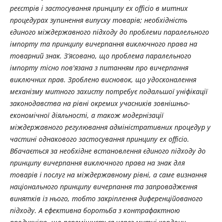
реєстрів і застосування принципу ex officio в митних
процедурах зупинення випуску товарів; необхідність
єдиного міждержавного підходу до проблеми паралельного
імпорту та принципу вичерпання виключного права на
товарний знак. З’ясовано, що проблема паралельного
імпорту тісно пов'язана з питанням про вичерпання
виключних прав. Зроблено висновок, що удосконалення
механізму митного захисту потребує подальшої уніфікації
законодавства на рівні окремих учасників зовнішньо-
економічної діяльності, а також модернізації
міждержавного регулювання адміністративних процедур у
частині однакового застосування принципу ex officio.
Вбачається за необхідне встановлення єдиного підходу до
принципу вичерпання виключного права на знак для
товарів і послуг на міждержавному рівні, а саме визнання
національного принципу вичерпання та запровадження
винятків із нього, тобто закріплення диференційованого
підходу. А ефективна боротьба з контрафактною