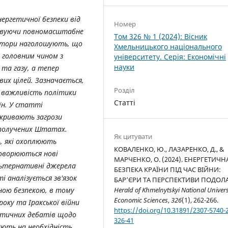
ергетичної безпеки від
Номер
ховуючи повномасштабне
Том 326 № 1 (2024): Вісник
Автори наголошують, що
Хмельницького національного
а головним чином з
університету. Серія: Економічні
науки
та газу, а тепер
вих цілей. Зазначається,
Розділ
а важливість політики
Статті
їн. У статті
зкривають загрози
 Сполучених Штатах.
Як цитувати
, які охоплюють
КОВАЛЕНКО, Ю., ЛАЗАРЕНКО, Д., &
говорюються нові
МАРЧЕНКО, О. (2024). ЕНЕРГЕТИЧН
льтернативні джерела
БЕЗПЕКА КРАЇНИ ПІД ЧАС ВІЙНИ:
і аналізується зв'язок
БАР’ЄРИ ТА ПЕРСПЕКТИВИ ПОДОЛ
Herald of Khmelnytskyi National Univers
ою безпекою, в тому
Economic Sciences
,
326
(1), 262-266.
року та Іракської війни
https://doi.org/10.31891/2307-5740-
ітичних дебатів щодо
326-41
ують на необхідність