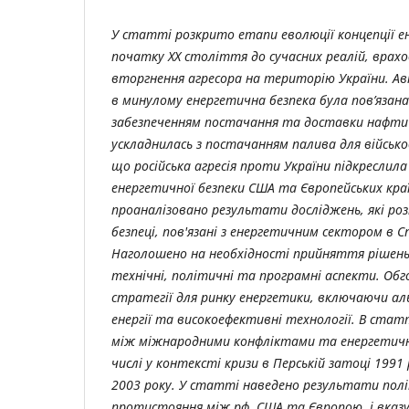
У статті розкрито етапи еволюції концепції ен
початку XX століття до сучасних реалій, вра
вторгнення агресора на територію України. 
в минулому енергетична безпека була пов’язан
забезпеченням постачання та доставки нафти 
ускладнилась з постачанням палива для військо
що російська агресія проти України підкреслил
енергетичної безпеки США та Європейських кра
проаналізовано результати досліджень, які ро
безпеці, пов'язані з енергетичним сектором в
Наголошено на необхідності прийняття рішень
технічні, політичні та програмні аспекти. Об
стратегії для ринку енергетики, включаючи а
енергії та високоефективні технології. В статт
між міжнародними конфліктами та енергетичн
числі у контексті кризи в Перській затоці 1991 
2003 року. У статті наведено результати пол
протистояння між рф, США та Європою, і вказ