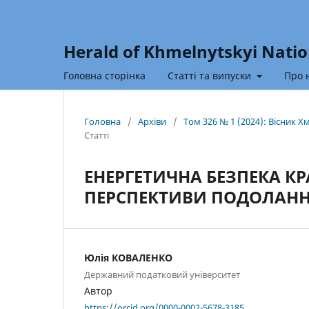
Herald of Khmelnytskyi Natio
Головна сторінка
Статті та випуски
Про 
Головна
/
Архіви
/
Том 326 № 1 (2024): Вісник 
Статті
ЕНЕРГЕТИЧНА БЕЗПЕКА КРА
ПЕРСПЕКТИВИ ПОДОЛАН
Юлія КОВАЛЕНКО
Державний податковий університет
Автор
https://orcid.org/0000-0002-5678-3185