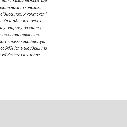
ачання. Зазначається, що
абільності економіки
 відносинах. У контексті
членів щодо зменшення
ки у напряму розвитку
ється про наявність
недостатню координацію
 необхідність швидких та
ної безпеки в умовах