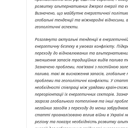
розвитку альтернативних джерел енергії та е
Визначено, що майбутнє енергетичної політик
глобальні тенденції та міжнародні відносини, 
геополітичні аспекти.
Розглянуто актуальні тенденції в енергетичній
енергетичну безпеку в умовах конфлікту. Підк
переходу до відновлюваних та альтернативних
зменшення запасів традиційних видів палива та
Зазначено проблеми, пов'язані з постійною зал
палива, такі як виснаження запасів, глобальне 
проблеми та геополітичні конфлікти. У статт
необхідності співпраці між урядами країн-спожи
переорієнтації їх енергетичних секторів. Зазн
загроза глобального потепління та інші проб
негайних заходів з переходу до менш забруднюю
статті проаналізовано вплив війни в Україні н
регіону та показує необхідність розвитку ал