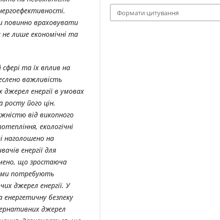
нергоефективності.
Формати цитування
и повинно враховувати
а не лише економічні та
 сфері та їх вплив на
реслено важливість
 джерел енергії в умовах
 росту його цін.
ежністю від викопного
потепління, екологічні
і наголошено на
вачів енергії для
ачено, що зростаюча
леми потребують
чих джерел енергії. У
а енергетичну безпеку
ьтернативних джерел