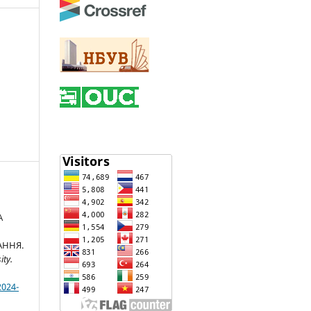
А
АННЯ.
ity.
2024-