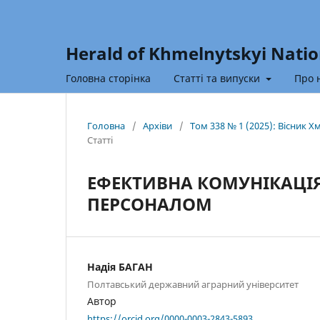
Herald of Khmelnytskyi Natio
Головна сторінка
Статті та випуски
Про 
Головна
/
Архіви
/
Том 338 № 1 (2025): Вісник 
Статті
ЕФЕКТИВНА КОМУНІКАЦІЯ
ПЕРСОНАЛОМ
Надія БАГАН
Полтавський державний аграрний університет
Автор
https://orcid.org/0000-0003-2843-5893