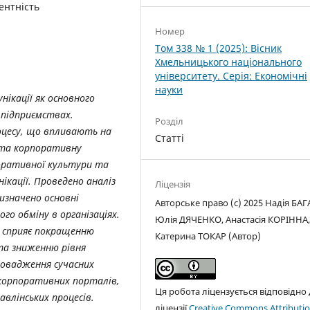
ентність
Номер
Том 338 № 1 (2025): Вісник
Хмельницького національного
університету. Серія: Економічні
науки
ікації як основного
 підприємствах.
Розділ
оцесу, що впливають на
Статті
 та корпоративну
поративної культури та
унікації. Проведено аналіз
Ліцензія
визначено основні
Авторське право (c) 2025 Надія БАГ
го обміну в організаціях.
Юлія ДЯЧЕНКО, Анастасія КОРІННА
ї сприяє покращенню
Катерина ТОКАР (Автор)
та зниженню рівня
ровадження сучасних
 корпоративних порталів,
Ця робота ліцензується відповідно
влінських процесів.
ліцензії
Creative Commons Attributio