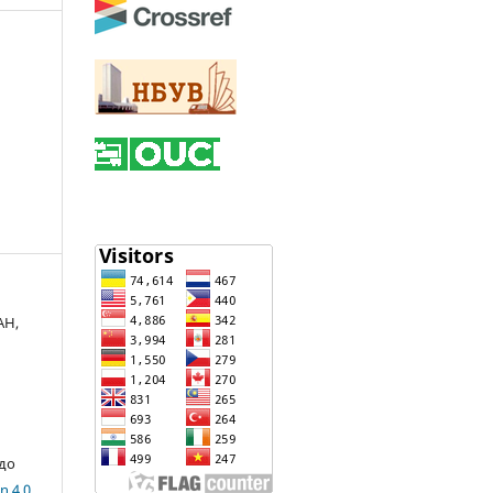
АН,
,
 до
n 4.0