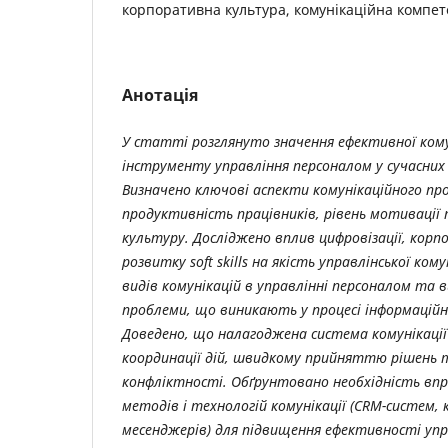
корпоративна культура, комунікаційна компет
Анотація
У статті розглянуто значення ефективної комун
інструменту управління персоналом у сучасних
Визначено ключові аспекти комунікаційного пр
продуктивність працівників, рівень мотивації
культуру. Досліджено вплив цифровізації, кор
розвитку soft skills на якість управлінської ком
видів комунікацій в управлінні персоналом та 
проблеми, що виникають у процесі інформаційно
Доведено, що налагоджена система комунікаці
координації дій, швидкому прийняттю рішень 
конфліктності. Обґрунтовано необхідність вп
методів і технологій комунікації (CRM-систем,
месенджерів) для підвищення ефективності упра