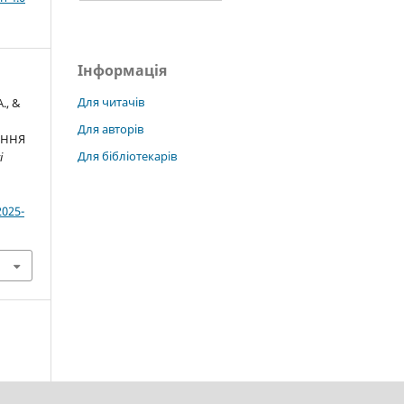
Інформація
Для читачів
., &
Для авторів
ІННЯ
Для бібліотекарів
i
2025-