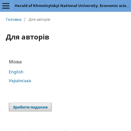
Herald of Khmelnytskyi National University. Economic sciences
Головна
/
Для авторів
Для авторів
Мова
English
Українська
Зробити подання