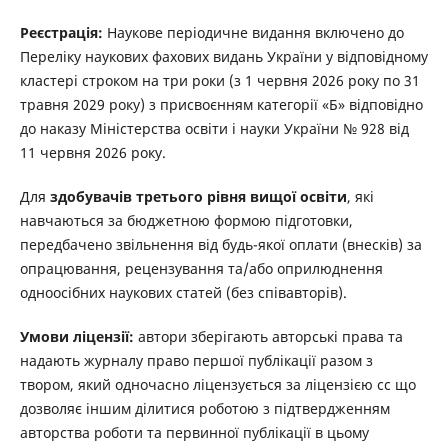
Реєстрація:
Наукове періодичне видання включено до
Переліку наукових фахових видань України у відповідному
кластері строком на три роки (з 1 червня 2026 року по 31
травня 2029 року) з присвоєнням категорії «Б» відповідно
до наказу Міністерства освіти і науки України № 928 від
11 червня 2026 року.
Для
здобувачів третього рівня вищої освіти
, які
навчаються за бюджетною формою підготовки,
передбачено звільнення від будь-якої оплати (внесків) за
опрацювання, рецензування та/або оприлюднення
одноосібних наукових статей (без співавторів).
Умови ліцензії:
автори зберігають авторські права та
надають журналу право першої публікації разом з
твором, який одночасно ліцензується за ліцензією сс що
дозволяє іншим ділитися роботою з підтвердженням
авторства роботи та первинної публікації в цьому