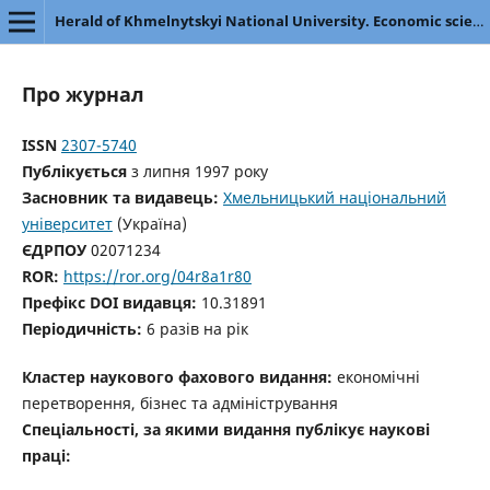
Herald of Khmelnytskyi National University. Economic sciences
Про журнал
ISSN
2307-5740
Публікується
з липня 1997 року
Засновник та видавець:
Хмельницький національний
університет
(Україна)
ЄДРПОУ
02071234
ROR:
https://ror.org/04r8a1r80
Префікс DOI видавця:
10.31891
Періодичність:
6 разів на рік
Кластер наукового фахового видання:
економічні
перетворення, бізнес та адміністрування
Спеціальності, за якими видання публікує наукові
праці: