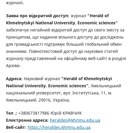
журналі
.
Заява про відкритий доступ:
журнал
"Herald of
Khmelnytskyi National University. Economic sciences"
забезпечує негайний відкритий доступ до свого змісту за
принципом, що надання вільного доступу до досліджень
для громадськості підтримує більший глобальний обмін
знаннями.
Повнотекстовий доступ до наукових статей
журналу представлений на офіційному веб-сайті в розділі
Архіви.
Адреса:
Н
ауковий журнал
"Herald of Khmelnytskyi
National University. Economic sciences"
, Хмельницький
національний університет, вул. Інститутська, 11, м.
Хмельницький, 29016,
Україна
.
Тел .:
+380673817986 Юрій КРАВЧИК
Електронна адреса:
heraldes@khmnu.edu.ua
Веб-сайт:
https://heraldes.khmnu.edu.ua