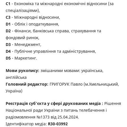
С1
- Економіка та міжнародні економічні відносини (за
спеціалізаціями),
С3
- Міжнародні відносини,
D1
- Облік і оподаткування,
D2
- Фінанси, банківська справа, страхування та
фондовий ринок,
D3
- Менеджмент,
D4
- Публічне управління та адміністрування,
D5
- Маркетинг.
Мови рукопису:
змішаними мовами: українська,
англійська
Головний редактор:
ГРИГОРУК
Павло (м.Хмельницький,
Україна)
Реєстрація суб’єкта у сфері друкованих медіа :
Рішення
Національної ради України з питань телебачення і
радіомовлення №1373 від 25.04.2024.
Ідентифікатор медіа:
R30-03992