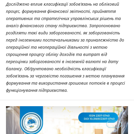
Досліджено вплив класифікації зобов’язань на обліковий
процес, формування фінансової звітності, прийняття
оперативних та стратегічних управлінських рішень та
аналіз фінансового стану підприємства. Запропоновано
розділяти такі види заборгованості, як заборгованість
перед іноземними постачальниками за приналежністю до
операційної та неопераційної діяльності з метою
спрощення процесу обліку доходів та витрат від
переоцінки заборгованості в іноземній валюті на дату
балансу. Обґрунтовано необхідність класифікації
зобов’язань за черговістю погашення з метою планування
формування та використання грошових потоків в процесі
функціонування підприємства.