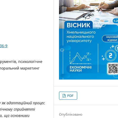
36-9
рументів, психологічне
мпоральний маркетинг
PDF
 як адаптаційний процес
гічному сприйнятті
Опубліковано
но, що основними