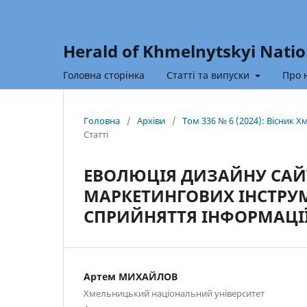
Herald of Khmelnytskyi Natio
Головна сторінка
Статті та випуски
Про 
Головна
/
Архіви
/
Том 336 № 6 (2024): Вісник 
Статті
ЕВОЛЮЦІЯ ДИЗАЙНУ САЙТ
МАРКЕТИНГОВИХ ІНСТРУМ
СПРИЙНЯТТЯ ІНФОРМАЦІ
Артем МИХАЙЛОВ
Хмельницький національний університет