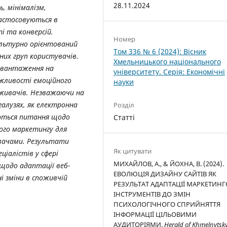
28.11.2024
, мінімалізм,
застосовуються в
і та конверсій.
Номер
ультурно орієнтований
Том 336 № 6 (2024): Вісник
зних груп користувачів.
Хмельницького національного
навантаження на
університету. Серія: Економічні
ажливості емоційного
науки
оживачів. Незважаючи на
галузях, як електронна
Розділ
аються питання щодо
Статті
ого маркетингу для
увачами. Результати
Як цитувати
іалістів у сфері
МИХАЙЛОВ, А., & ЙОХНА, В. (2024).
щодо адаптації веб-
ЕВОЛЮЦІЯ ДИЗАЙНУ САЙТІВ ЯК
і зміни в споживчій
РЕЗУЛЬТАТ АДАПТАЦІЇ МАРКЕТИН
ІНСТРУМЕНТІВ ДО ЗМІН
ПСИХОЛОГІЧНОГО СПРИЙНЯТТЯ
ІНФОРМАЦІЇ ЦІЛЬОВИМИ
АУДИТОРІЯМИ.
Herald of Khmelnytsky