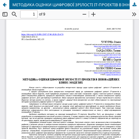
МЕТОДИКА ОЦІНКИ ЦИФРОВОЇ ЗРІЛОСТІ ІТ-ПРОЕКТІВ В ІННОВАЦІЙНИХ БІЗНЕС-МОДЕЛЯХ