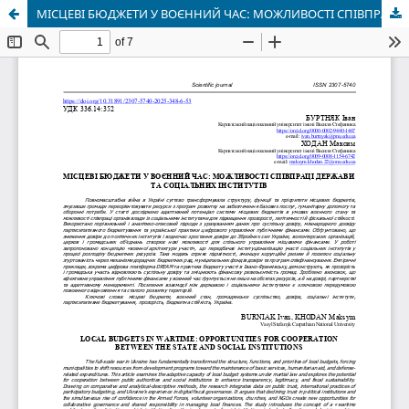
МІСЦЕВІ БЮДЖЕТИ У ВОЄННИЙ ЧАС: МОЖЛИВОСТІ СПІВПРАЦІ ДЕРЖАВИ ТА СОЦІАЛЬНИХ ІНСТИТУТІВ