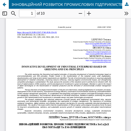
ІННОВАЦІЙНИЙ РОЗВИТОК ПРОМИСЛОВИХ ПІДПРИЄМСТВ НА ЗАСАДАХ ЕКОЛОГІЗАЦІЇ ТА ESG-ПРИНЦИПІВ