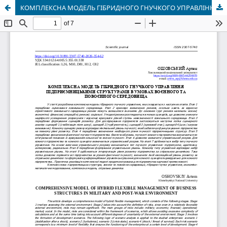
КОМПЛЕКСНА МОДЕЛЬ ГІБРИДНОГО ГНУЧКОГО УПРАВЛІННЯ ПІДПРИЄМНИЦЬКИМИ СТРУКТУРАМИ В УМОВАХ ВОЄННОГО ТА ПОВОЄННОГО СЕРЕДОВИЩА