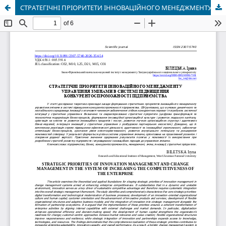
СТРАТЕГІЧНІ ПРІОРИТЕТИ ІННОВАЦІЙНОГО МЕНЕДЖМЕНТУ УПРАВЛІННЯ ЗМІНАМИ В СИСТЕМІ ПІДВИЩЕННЯ КОНКУРЕНТОСПРОМОЖНОСТІ ПІДПРИЄМСТВА