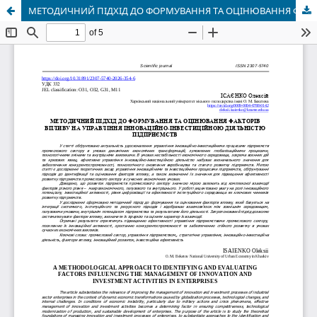
МЕТОДИЧНИЙ ПІДХІД ДО ФОРМУВАННЯ ТА ОЦІНЮВАННЯ ФАКТОРІВ ВПЛИВУ НА УПРАВЛІННЯ ІННОВАЦІЙНО-ІНВЕСТИЦІЙНОЮ ДІЯЛЬНІСТЮ ПІДПРИЄМСТВ