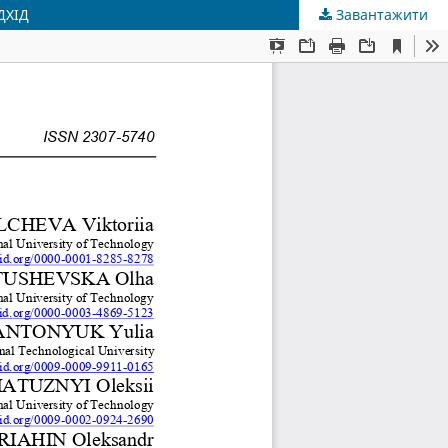
ДХІД
Завантажити